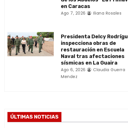
en Caracas
e
Ago 7, 2026
Iliana Rosales
n
t
Presidenta Delcy Rodríg
inspecciona obras de
r
restauración en Escuela
Naval tras afectaciones
a
sísmicas en La Guaira
d
Ago 6, 2026
Claudia Guerra
Mendez
a
s
ÚLTIMAS NOTICIAS