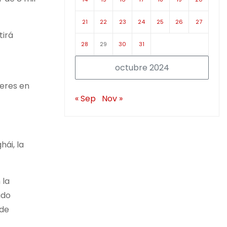
21
22
23
24
25
26
27
tirá
28
29
30
31
octubre 2024
deres en
« Sep
Nov »
ái, la
 la
ado
 de