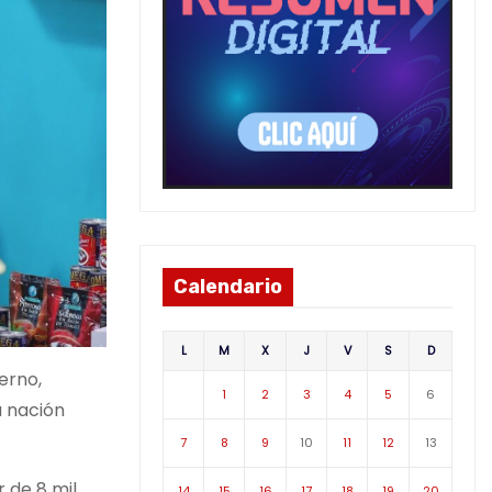
Calendario
L
M
X
J
V
S
D
erno,
1
2
3
4
5
6
a nación
7
8
9
10
11
12
13
 de 8 mil
14
15
16
17
18
19
20