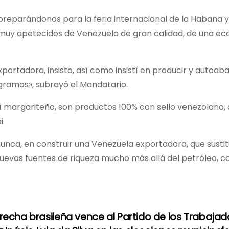
preparándonos para la feria internacional de la Habana y
s muy apetecidos de Venezuela de gran calidad, de una e
portadora, insisto, así como insistí en producir y autoab
ogramos», subrayó el Mandatario.
ají margariteño, son productos 100% con sello venezolano,
i.
nunca, en construir una Venezuela exportadora, que susti
uevas fuentes de riqueza mucho más allá del petróleo, c
recha brasileña vence al Partido de los Trabajad