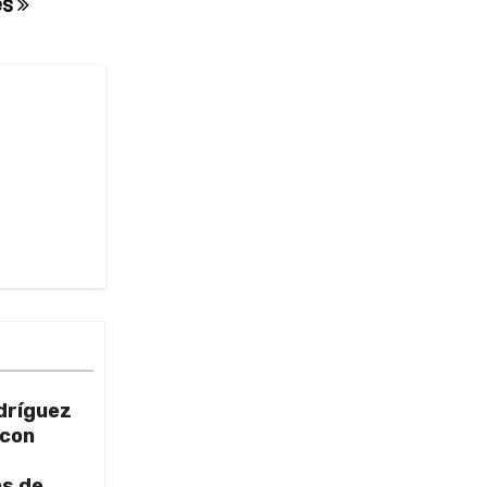
es
dríguez
 con
as de