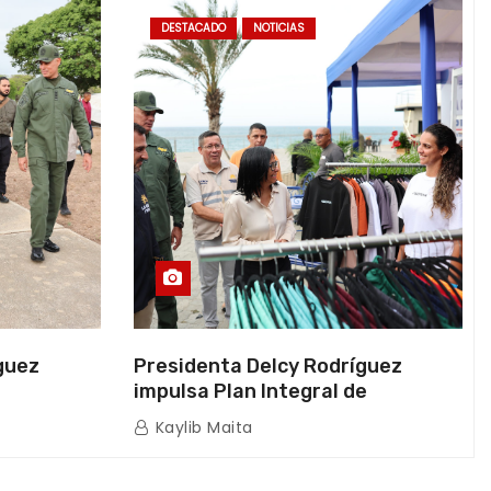
DESTACADO
NOTICIAS
guez
Presidenta Delcy Rodríguez
impulsa Plan Integral de
a Naval
Reactivación Económica en La
Kaylib Maita
icas en La
Guaira