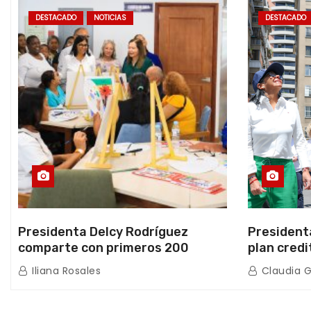
DESTACADO
NOTICIAS
DESTACADO
Presidenta Delcy Rodríguez
President
comparte con primeros 200
plan credi
beneficiarios de la nueva Casa de
directo e
Iliana Rosales
Claudia 
los Abuelos “La Primavera” en
de Condom
Caracas