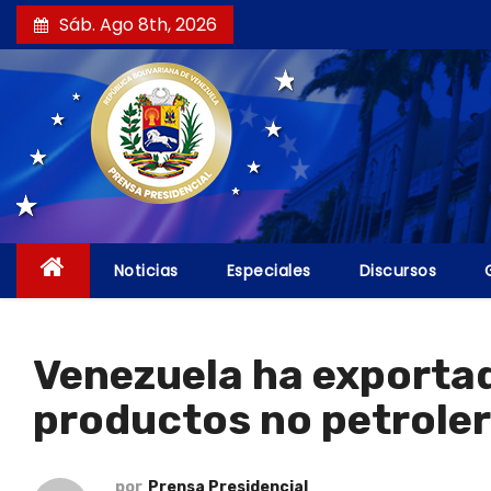
S
Sáb. Ago 8th, 2026
a
l
t
a
r
a
l
c
Noticias
Especiales
Discursos
o
n
t
Venezuela ha exportad
e
productos no petrole
n
i
d
por
Prensa Presidencial