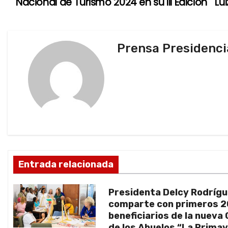
Nacional de Turismo 2024 en su III Edición
Lu
a
v
Prensa Presidenci
e
g
a
c
i
ó
Entrada relacionada
n
Presidenta Delcy Rodríg
d
comparte con primeros 
beneficiarios de la nueva
e
de los Abuelos “La Prima