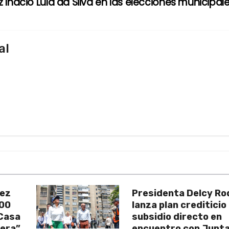
iz Inácio Lula da Silva en las elecciones municipal
al
uez
Presidenta Delcy Ro
200
lanza plan crediticio
 Casa
subsidio directo en
vera”
encuentro con Junt