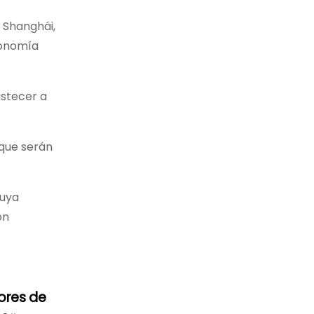
 Shanghái,
conomía
astecer a
 que serán
tuya
on
ores de