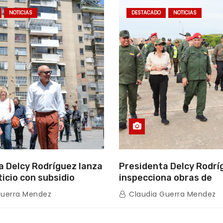
NOTICIAS
DESTACADO
NOTICIAS
a Delcy Rodríguez lanza
Presidenta Delcy Rodrí
ticio con subsidio
inspecciona obras de
n encuentro con Juntas
restauración en Escuel
Guerra Mendez
Claudia Guerra Mendez
inio
tras afectaciones sísm
Guaira