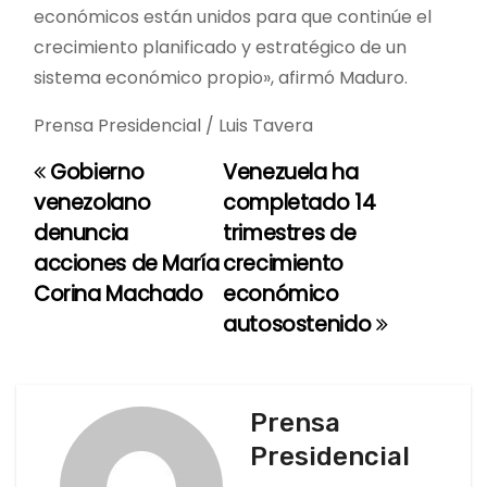
económicos están unidos para que continúe el
crecimiento planificado y estratégico de un
sistema económico propio», afirmó Maduro.
Prensa Presidencial / Luis Tavera
Gobierno
Venezuela ha
N
venezolano
completado 14
a
denuncia
trimestres de
acciones de María
crecimiento
v
Corina Machado
económico
e
autosostenido
g
a
Prensa
c
Presidencial