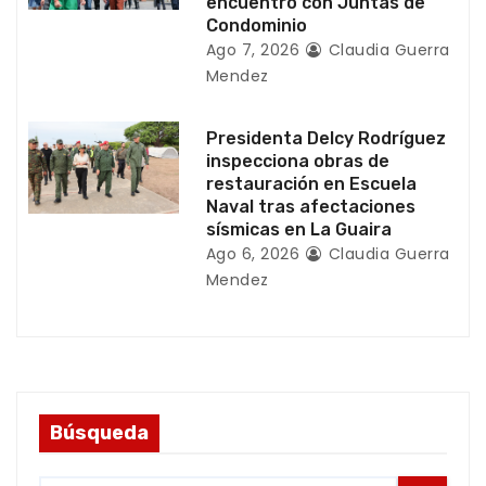
encuentro con Juntas de
a
Condominio
Ago 7, 2026
Claudia Guerra
s
Mendez
Presidenta Delcy Rodríguez
inspecciona obras de
restauración en Escuela
Naval tras afectaciones
sísmicas en La Guaira
Ago 6, 2026
Claudia Guerra
Mendez
Búsqueda