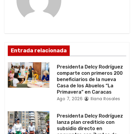
i
ó
n
d
Entrada relacionada
e
e
Presidenta Delcy Rodríguez
comparte con primeros 200
n
beneficiarios de la nueva
Casa de los Abuelos “La
t
Primavera” en Caracas
Ago 7, 2026
Iliana Rosales
r
a
Presidenta Delcy Rodríguez
lanza plan crediticio con
d
subsidio directo en