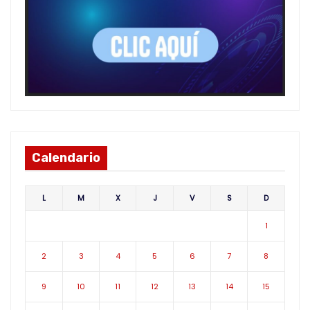
Calendario
L
M
X
J
V
S
D
1
2
3
4
5
6
7
8
9
10
11
12
13
14
15