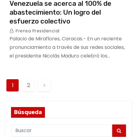
Venezuela se acerca al 100% de
abastecimiento: Un logro del
esfuerzo colectivo
Prensa Presidencial
Palacio de Miraflores, Caracas.- En un reciente
pronunciamiento a través de sus redes sociales,
el presidente Nicolás Maduro celebró los…
P
1
2
o
s
Búsqueda
t
S
s
e