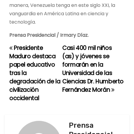
manera, Venezuela tenga en este siglo XXI, la
vanguardia en América Latina en ciencia y
tecnología.
Prensa Presidencial / Irmary Díaz.
Presidente
Casi 400 mil niños
N
Maduro destaca
(as) y jóvenes se
a
papel educativo
formarán en la
tras la
Universidad de las
v
degradación de la
Ciencias Dr. Humberto
e
civilización
Fernández Morán
occidental
g
a
c
Prensa