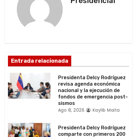
Presidencial
i
ó
n
d
e
Entrada relacionada
e
Presidenta Delcy Rodríguez
n
revisa agenda económica
nacional y la ejecución de
t
fondos de emergencia post-
sismos
r
Ago 8, 2026
Kaylib Maita
a
Presidenta Delcy Rodríguez
d
comparte con primeros 200