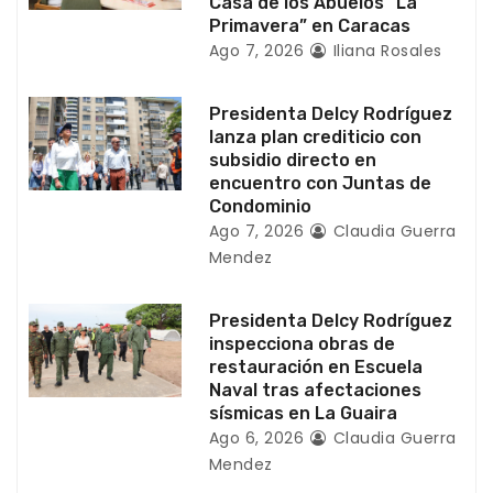
r
Casa de los Abuelos “La
Primavera” en Caracas
a
Ago 7, 2026
Iliana Rosales
d
Presidenta Delcy Rodríguez
a
lanza plan crediticio con
subsidio directo en
s
encuentro con Juntas de
Condominio
Ago 7, 2026
Claudia Guerra
Mendez
Presidenta Delcy Rodríguez
inspecciona obras de
restauración en Escuela
Naval tras afectaciones
sísmicas en La Guaira
Ago 6, 2026
Claudia Guerra
Mendez