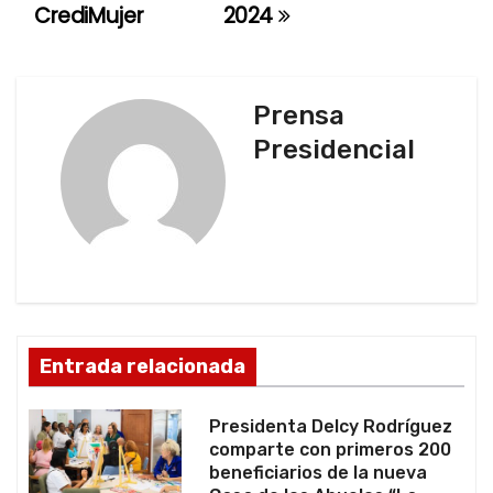
CrediMujer
2024
a
c
Prensa
i
Presidencial
ó
n
d
e
e
Entrada relacionada
n
Presidenta Delcy Rodríguez
t
comparte con primeros 200
beneficiarios de la nueva