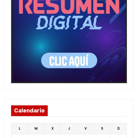
Calendario
L
M
X
J
V
S
D