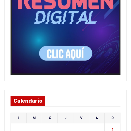
Calendario
L
M
X
J
V
S
D
1