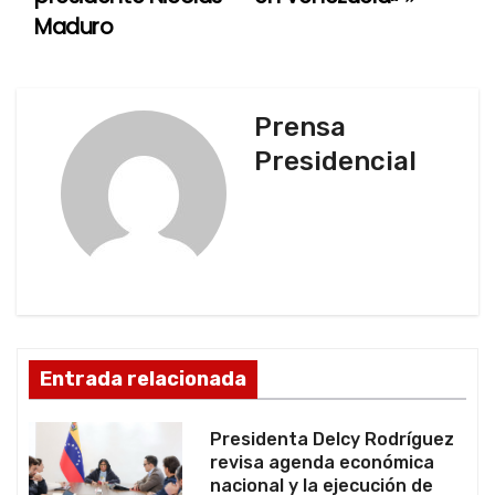
v
Maduro
e
g
Prensa
a
Presidencial
c
i
ó
n
d
Entrada relacionada
e
Presidenta Delcy Rodríguez
e
revisa agenda económica
nacional y la ejecución de