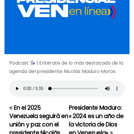
Podcast
| Entérate de lo más destacado de la
agenda del presidente Nicolás Maduro Moros
En el 2025
Presidente Maduro:
N
Venezuela seguirá en
« 2024 es un año de
a
unión y paz con el
la victoria de Dios
presidente Nicolás
en Venezuela»