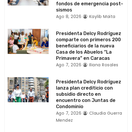
n
fondos de emergencia post-
sismos
t
Ago 8, 2026
Kaylib Maita
r
Presidenta Delcy Rodríguez
a
comparte con primeros 200
beneficiarios de la nueva
d
Casa de los Abuelos “La
Primavera” en Caracas
a
Ago 7, 2026
Iliana Rosales
s
Presidenta Delcy Rodríguez
lanza plan crediticio con
subsidio directo en
encuentro con Juntas de
Condominio
Ago 7, 2026
Claudia Guerra
Mendez