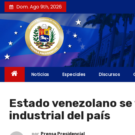
S
Dom. Ago 9th, 2026
a
l
t
a
r
a
l
c
Noticias
Especiales
Discursos
o
n
t
Estado venezolano se 
e
industrial del país
n
i
d
por
Prensa Presidencial