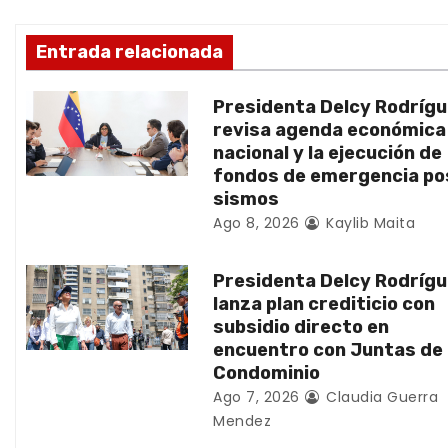
i
ó
Entrada relacionada
n
Presidenta Delcy Rodríg
d
revisa agenda económica
nacional y la ejecución de
e
fondos de emergencia po
sismos
e
Ago 8, 2026
Kaylib Maita
n
Presidenta Delcy Rodríg
t
lanza plan crediticio con
subsidio directo en
r
encuentro con Juntas de
Condominio
a
Ago 7, 2026
Claudia Guerra
d
Mendez