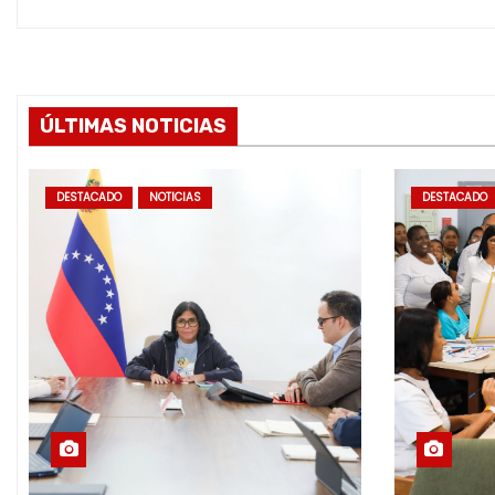
a
s
ÚLTIMAS NOTICIAS
DESTACADO
NOTICIAS
DESTACADO