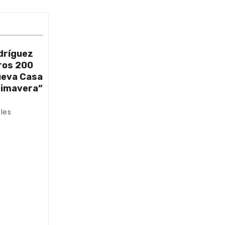
dríguez
ros 200
nueva Casa
rimavera”
les