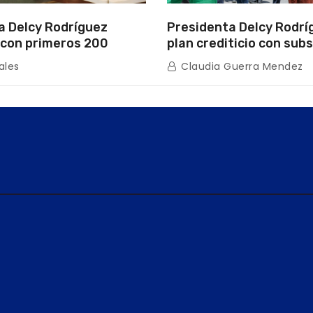
a Delcy Rodríguez
Presidenta Delcy Rodrí
con primeros 200
plan crediticio con subs
ios de la nueva Casa de
directo en encuentro c
ales
Claudia Guerra Mendez
s “La Primavera” en
de Condominio