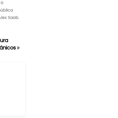
ró
pública
Alex Saab.
tura
gánicos