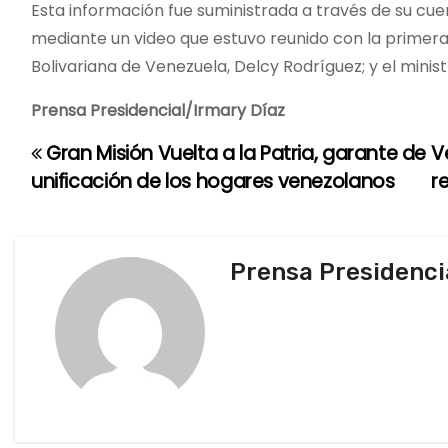
Esta información fue suministrada a través de su cu
mediante un video que estuvo reunido con la primera 
Bolivariana de Venezuela, Delcy Rodríguez; y el minis
Prensa Presidencial/Irmary Díaz
Gran Misión Vuelta a la Patria, garante de
V
N
unificación de los hogares venezolanos
r
a
v
Prensa Presidenci
e
g
a
c