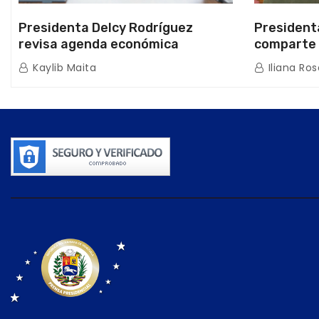
Presidenta Delcy Rodríguez
President
revisa agenda económica
comparte 
nacional y la ejecución de fondos
beneficiar
Kaylib Maita
Iliana Ros
de emergencia post-sismos
los Abuelo
Caracas