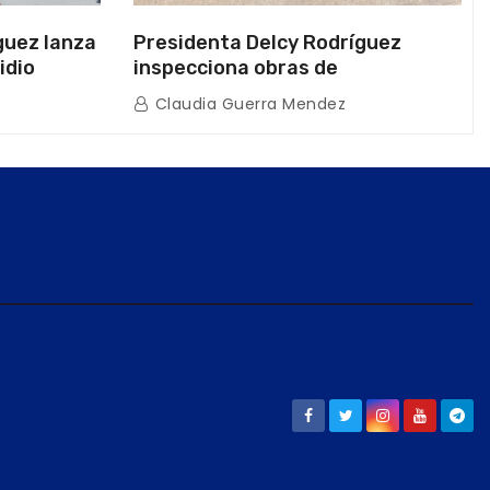
guez lanza
Presidenta Delcy Rodríguez
idio
inspecciona obras de
on Juntas
restauración en Escuela Naval
Claudia Guerra Mendez
tras afectaciones sísmicas en La
Guaira