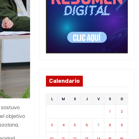
Calendario
L
M
X
J
V
S
D
, sostuvo
1
2
el objetivo
ezolana.
3
4
5
6
7
8
9
acidad
10
11
12
13
14
15
16