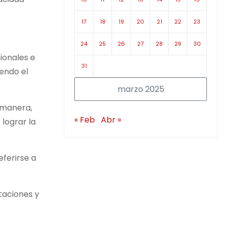
17
18
19
20
21
22
23
24
25
26
27
28
29
30
cionales e
31
endo el
marzo 2025
 manera,
« Feb
Abr »
 lograr la
eferirse a
taciones y