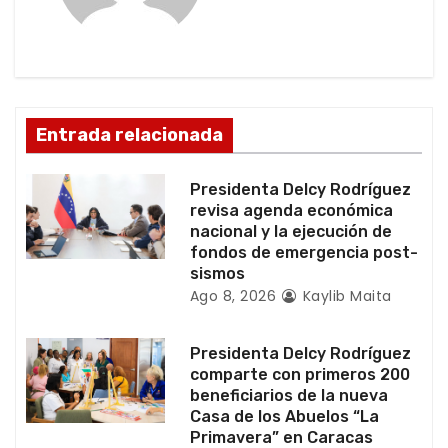
n
d
e
Entrada relacionada
e
Presidenta Delcy Rodríguez
n
revisa agenda económica
nacional y la ejecución de
t
fondos de emergencia post-
sismos
r
Ago 8, 2026
Kaylib Maita
a
Presidenta Delcy Rodríguez
d
comparte con primeros 200
beneficiarios de la nueva
a
Casa de los Abuelos “La
Primavera” en Caracas