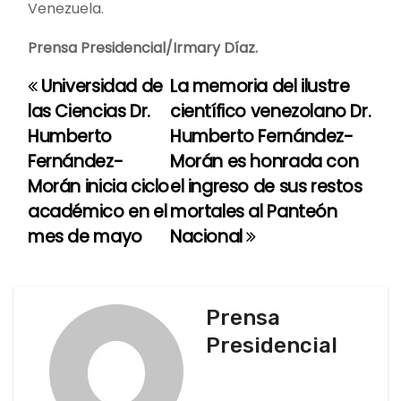
Venezuela.
Prensa Presidencial/Irmary Díaz.
Universidad de
La memoria del ilustre
N
las Ciencias Dr.
científico venezolano Dr.
a
Humberto
Humberto Fernández-
Fernández-
Morán es honrada con
v
Morán inicia ciclo
el ingreso de sus restos
e
académico en el
mortales al Panteón
mes de mayo
Nacional
g
a
c
Prensa
Presidencial
i
ó