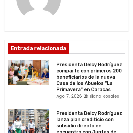
ó
n
d
e
Entrada relacionada
e
Presidenta Delcy Rodríguez
n
comparte con primeros 200
beneficiarios de la nueva
t
Casa de los Abuelos “La
Primavera” en Caracas
r
Ago 7, 2026
Iliana Rosales
a
Presidenta Delcy Rodríguez
d
lanza plan crediticio con
subsidio directo en
a
encuentro con Juntas de