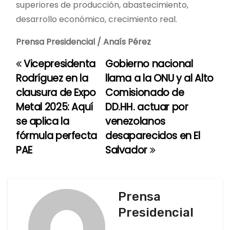
superiores de producción, abastecimiento,
desarrollo económico, crecimiento real.
Prensa Presidencial / Anaís Pérez
Vicepresidenta
Gobierno nacional
N
Rodríguez en la
llama a la ONU y al Alto
a
clausura de Expo
Comisionado de
Metal 2025: Aquí
DD.HH. actuar por
v
se aplica la
venezolanos
e
fórmula perfecta
desaparecidos en El
PAE
Salvador
g
a
c
Prensa
Presidencial
i