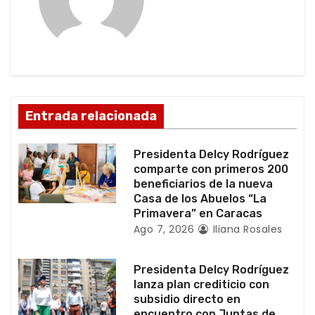
i
ó
n
d
Entrada relacionada
e
e
Presidenta Delcy Rodríguez
comparte con primeros 200
n
beneficiarios de la nueva
Casa de los Abuelos “La
t
Primavera” en Caracas
Ago 7, 2026
Iliana Rosales
r
a
Presidenta Delcy Rodríguez
lanza plan crediticio con
d
subsidio directo en
encuentro con Juntas de