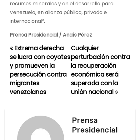
recursos minerales y en el desarrollo para
Venezuela, en alianza pública, privada e
internacional”.
Prensa Presidencial / Anaís Pérez
Extrema derecha
Cualquier
N
se lucra con coyotes
perturbación contra
a
y promueven la
la recuperación
persecución contra
económica será
v
migrantes
superada con la
e
venezolanos
unión nacional
g
a
Prensa
c
Presidencial