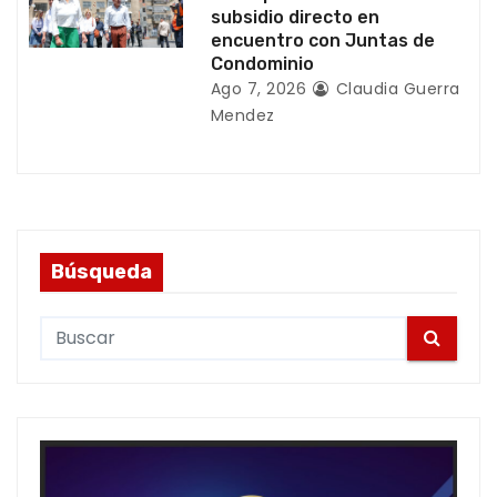
subsidio directo en
encuentro con Juntas de
Condominio
Ago 7, 2026
Claudia Guerra
Mendez
Búsqueda
S
e
a
r
c
h