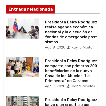
d
Entrada relacionada
e
Presidenta Delcy Rodríguez
e
revisa agenda económica
nacional y la ejecución de
n
fondos de emergencia post-
sismos
t
Ago 8, 2026
Kaylib Maita
r
Presidenta Delcy Rodríguez
a
comparte con primeros 200
beneficiarios de la nueva
d
Casa de los Abuelos “La
Primavera” en Caracas
a
Ago 7, 2026
Iliana Rosales
s
Presidenta Delcy Rodríguez
lanza plan crediticio con