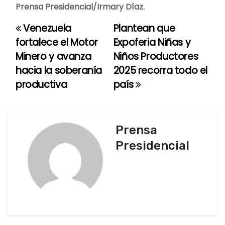
Prensa Presidencial/Irmary Díaz.
Venezuela
Plantean que
N
fortalece el Motor
Expoferia Niñas y
a
Minero y avanza
Niños Productores
hacia la soberanía
2025 recorra todo el
v
productiva
país
e
g
Prensa
a
Presidencial
c
i
ó
n