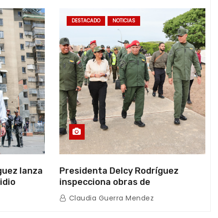
DESTACADO
NOTICIAS
guez lanza
Presidenta Delcy Rodríguez
idio
inspecciona obras de
on Juntas
restauración en Escuela Naval
Claudia Guerra Mendez
tras afectaciones sísmicas en La
Guaira