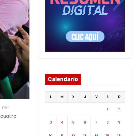
Calendario
L
M
X
J
V
S
D
 mil
1
2
 cuatro
3
4
5
6
7
8
9
10
11
12
13
14
15
16