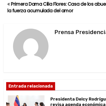
Primera Dama Cilia Flores: Casa de los abue
N
la fuerza acumulada del amor
a
v
Prensa Presidenci
e
g
a
c
i
ó
Entrada relacionada
n
Presidenta Delcy Rodríg
d
revisa agenda económica