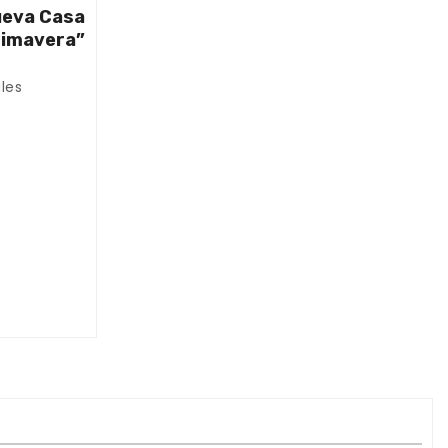
nueva Casa
rimavera”
les