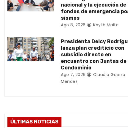
nacional y la ejecución de
e
fondos de emergencia po
sismos
e
Ago 8, 2026
Kaylib Maita
n
Presidenta Delcy Rodríg
t
lanza plan crediticio con
subsidio directo en
r
encuentro con Juntas de
Condominio
a
Ago 7, 2026
Claudia Guerra
d
Mendez
a
s
ÚLTIMAS NOTICIAS