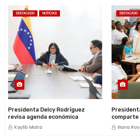
DESTACADO
NOTICIAS
DESTACADO
Presidenta Delcy Rodríguez
President
revisa agenda económica
comparte 
nacional y la ejecución de fondos
beneficiar
Kaylib Maita
Iliana Ros
de emergencia post-sismos
los Abuelo
Caracas