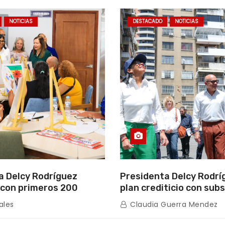
NOTICIAS
DESTACADO
NOTICIAS
a Delcy Rodríguez
Presidenta Delcy Rodrí
con primeros 200
plan crediticio con subs
ios de la nueva Casa de
directo en encuentro c
ales
Claudia Guerra Mendez
s “La Primavera” en
de Condominio