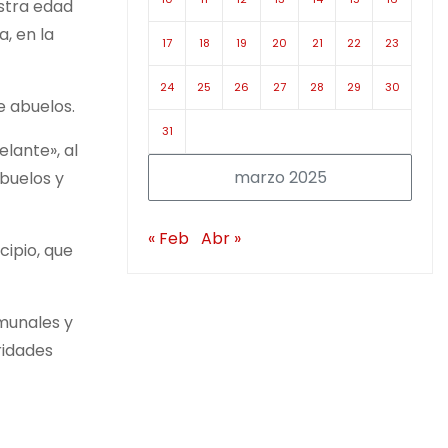
estra edad
a, en la
17
18
19
20
21
22
23
24
25
26
27
28
29
30
e abuelos.
31
elante», al
marzo 2025
abuelos y
« Feb
Abr »
cipio, que
omunales y
ridades