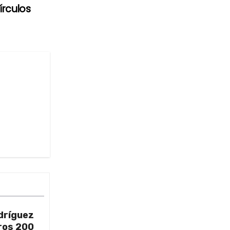
írculos
dríguez
ros 200