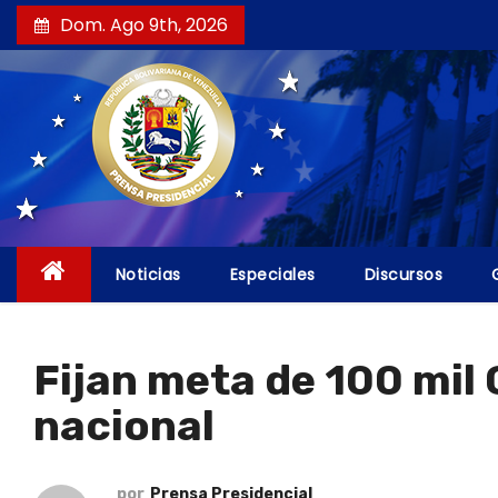
S
Dom. Ago 9th, 2026
a
l
t
a
r
a
l
c
Noticias
Especiales
Discursos
o
n
t
Fijan meta de 100 mil 
e
nacional
n
i
d
por
Prensa Presidencial