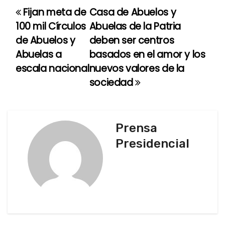
Fijan meta de
Casa de Abuelos y
N
100 mil Círculos
Abuelas de la Patria
a
de Abuelos y
deben ser centros
Abuelas a
basados en el amor y los
v
escala nacional
nuevos valores de la
e
sociedad
g
a
Prensa
c
Presidencial
i
ó
n