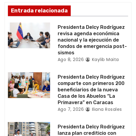
d
Entrada relacionada
e
e
Presidenta Delcy Rodríguez
revisa agenda económica
n
nacional y la ejecución de
fondos de emergencia post-
t
sismos
Ago 8, 2026
Kaylib Maita
r
a
Presidenta Delcy Rodríguez
comparte con primeros 200
d
beneficiarios de la nueva
Casa de los Abuelos “La
a
Primavera” en Caracas
Ago 7, 2026
Iliana Rosales
s
Presidenta Delcy Rodríguez
lanza plan crediticio con