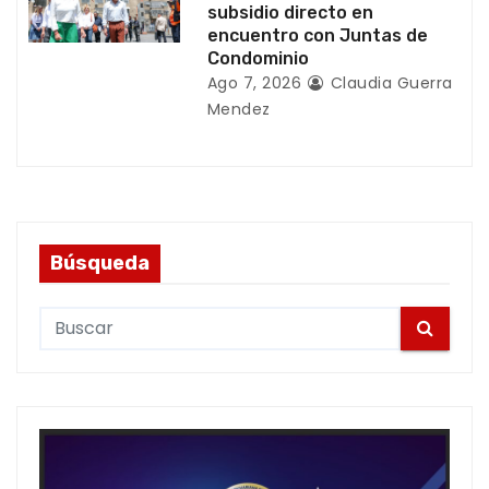
subsidio directo en
encuentro con Juntas de
Condominio
Ago 7, 2026
Claudia Guerra
Mendez
Búsqueda
S
e
a
r
c
h