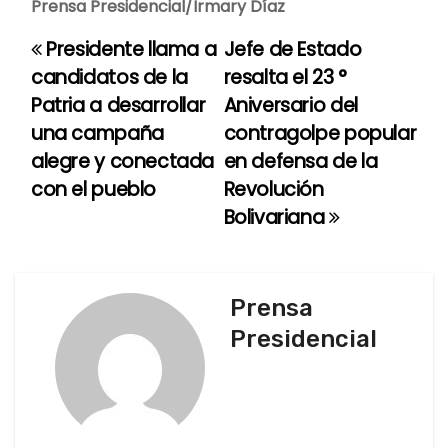
Prensa Presidencial/Irmary Díaz
Presidente llama a
Jefe de Estado
N
candidatos de la
resalta el 23 °
a
Patria a desarrollar
Aniversario del
una campaña
contragolpe popular
v
alegre y conectada
en defensa de la
e
con el pueblo
Revolución
Bolivariana
g
a
c
Prensa
Presidencial
i
ó
n