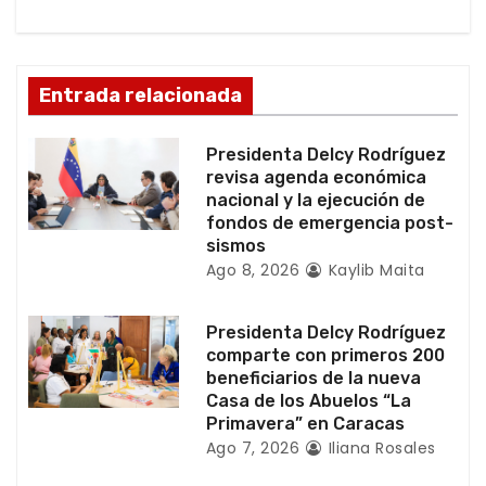
d
e
Entrada relacionada
e
Presidenta Delcy Rodríguez
n
revisa agenda económica
nacional y la ejecución de
t
fondos de emergencia post-
sismos
r
Ago 8, 2026
Kaylib Maita
a
Presidenta Delcy Rodríguez
d
comparte con primeros 200
beneficiarios de la nueva
a
Casa de los Abuelos “La
Primavera” en Caracas
s
Ago 7, 2026
Iliana Rosales