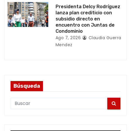
Presidenta Delcy Rodríguez
lanza plan crediticio con
subsidio directo en
encuentro con Juntas de
Condominio
Ago 7, 2026
Claudia Guerra
Mendez
Búsqueda
S
e
a
r