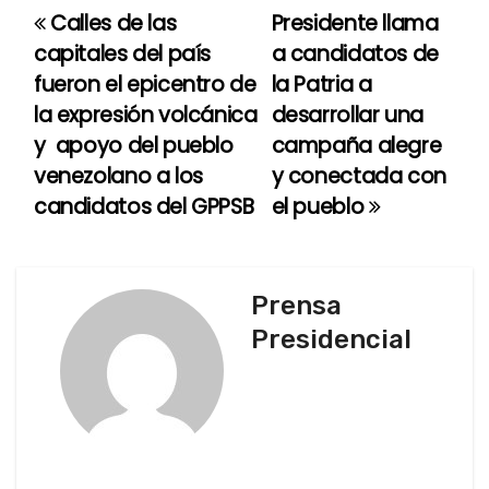
Calles de las
Presidente llama
N
capitales del país
a candidatos de
a
fueron el epicentro de
la Patria a
la expresión volcánica
desarrollar una
v
y apoyo del pueblo
campaña alegre
e
venezolano a los
y conectada con
candidatos del GPPSB
el pueblo
g
a
c
Prensa
Presidencial
i
ó
n