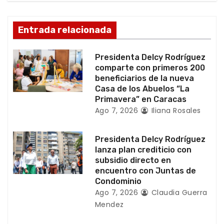
d
e
Entrada relacionada
e
Presidenta Delcy Rodríguez
n
comparte con primeros 200
beneficiarios de la nueva
t
Casa de los Abuelos “La
Primavera” en Caracas
r
Ago 7, 2026
Iliana Rosales
a
Presidenta Delcy Rodríguez
d
lanza plan crediticio con
subsidio directo en
a
encuentro con Juntas de
Condominio
s
Ago 7, 2026
Claudia Guerra
Mendez