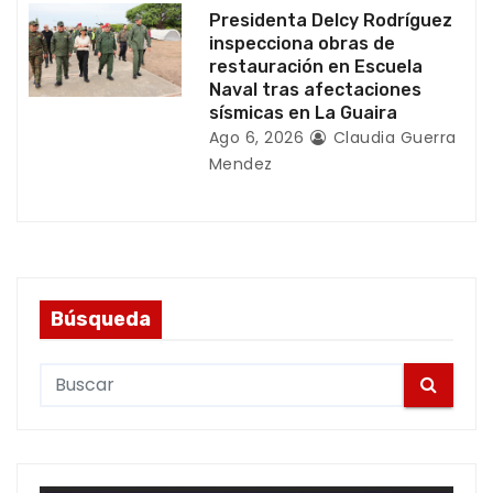
Presidenta Delcy Rodríguez
inspecciona obras de
restauración en Escuela
Naval tras afectaciones
sísmicas en La Guaira
Ago 6, 2026
Claudia Guerra
Mendez
Búsqueda
S
e
a
r