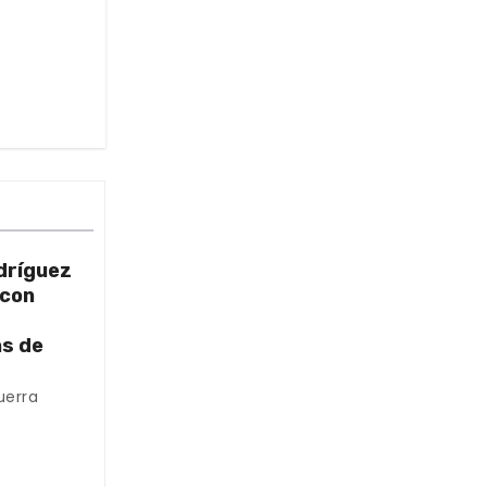
dríguez
 con
as de
uerra