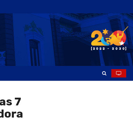
as 7
dora