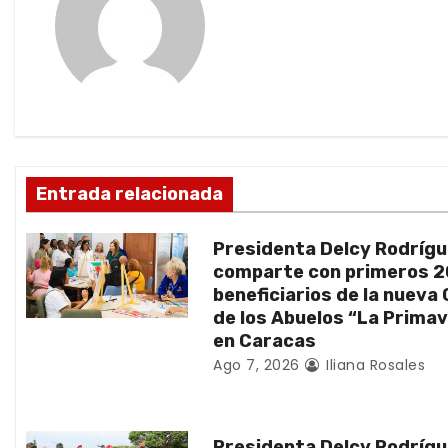
g
a
c
i
ó
Entrada relacionada
n
Presidenta Delcy Rodríg
d
comparte con primeros 
beneficiarios de la nueva
e
de los Abuelos “La Prima
en Caracas
e
Ago 7, 2026
Iliana Rosales
n
t
Presidenta Delcy Rodríg