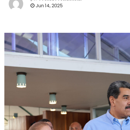
o
Jun 14, 2025