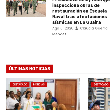
inspecciona obras de
r
restauración en Escuela
Naval tras afectaciones
a
sísmicas en La Guaira
d
Ago 6, 2026
Claudia Guerra
Mendez
a
s
ÚLTIMAS NOTICIAS
DESTACADO
NOTICIAS
DESTACADO