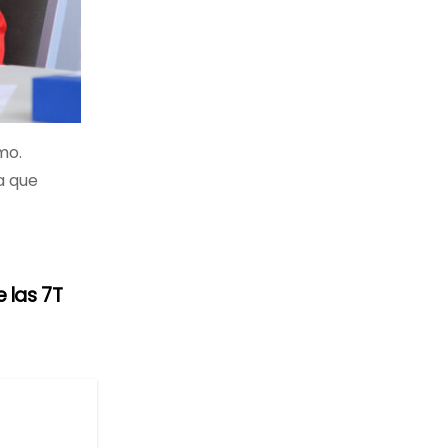
mo.
a que
 las 7T