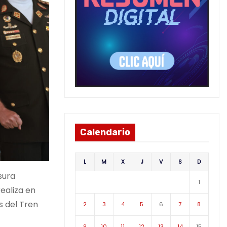
Calendario
L
M
X
J
V
S
D
sura
1
ealiza en
s del Tren
2
3
4
5
6
7
8
9
10
11
12
13
14
15