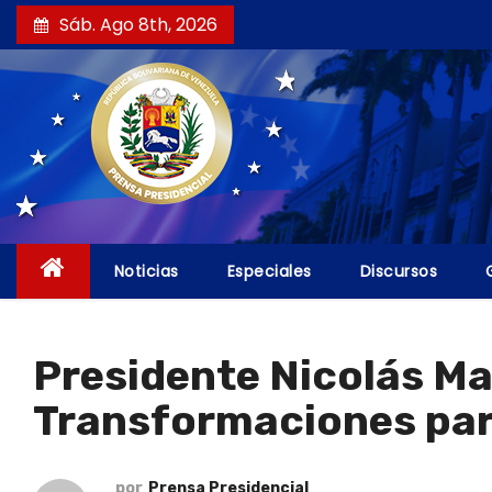
S
Sáb. Ago 8th, 2026
a
l
t
a
r
a
l
c
Noticias
Especiales
Discursos
o
n
t
Presidente Nicolás Mad
e
Transformaciones par
n
i
d
por
Prensa Presidencial