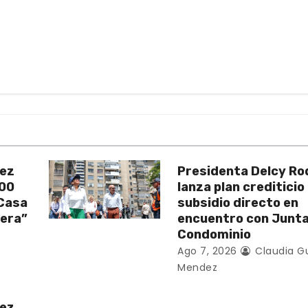
uez
Presidenta Delcy Ro
200
lanza plan crediticio
 Casa
subsidio directo en
vera”
encuentro con Junt
Condominio
Ago 7, 2026
Claudia G
Mendez
uez