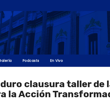
Galería
Podcasts
En Vivo
uro clausura taller de l
a la Acción Transforma