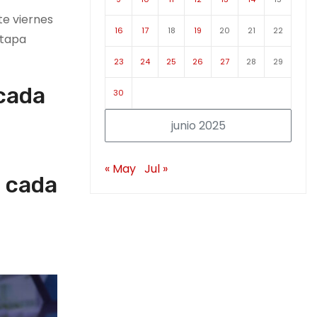
te viernes
16
17
18
19
20
21
22
etapa
23
24
25
26
27
28
29
cada
30
junio 2025
« May
Jul »
e cada