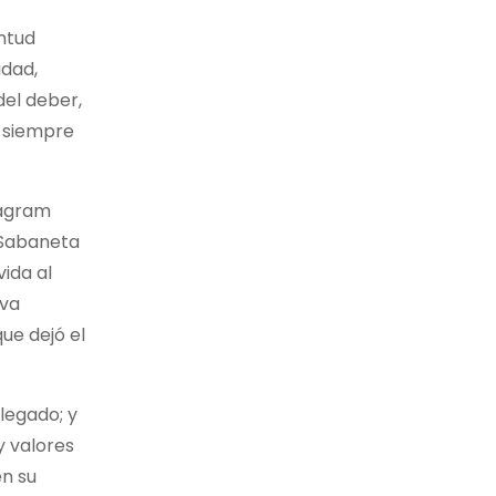
entud
idad,
del deber,
o siempre
tagram
 Sabaneta
vida al
eva
que dejó el
 legado; y
y valores
en su