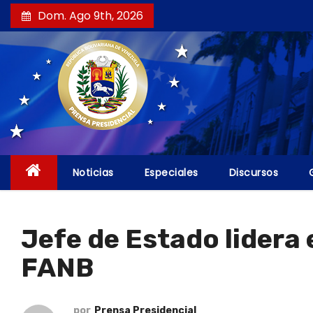
S
Dom. Ago 9th, 2026
a
l
t
a
r
a
l
c
Noticias
Especiales
Discursos
o
n
t
Jefe de Estado lidera 
e
FANB
n
i
d
por
Prensa Presidencial