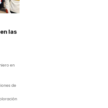
en las
niero en
ciones de
ploración