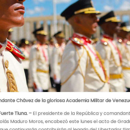
ndante Chávez de la gloriosa Academia Militar de Venezu
Fuerte Tiuna. –
El presidente de la República y comandant
colás Maduro Moros, encabezó este lunes el acto de Gra
 que continuarán contribuirán al legado del Libertador Si