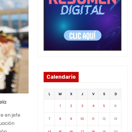
Calendario
L
M
X
J
V
S
D
ela
1
2
3
4
5
6
e en jefe
7
8
9
10
11
12
13
duación
món
14
15
16
17
18
19
20