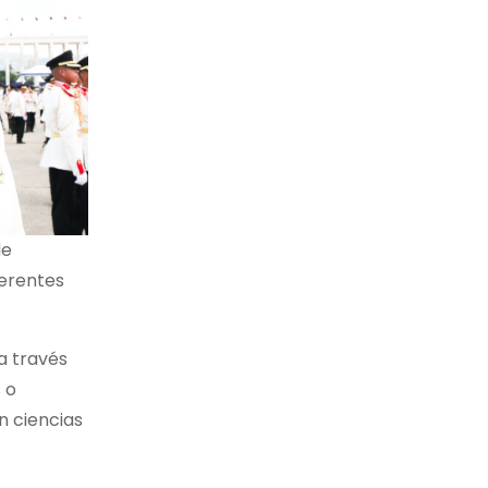
de
ferentes
a través
 o
en ciencias