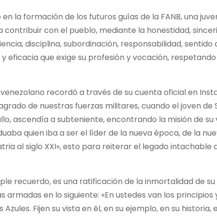
o en la formación de los futuros guías de la FANB, una juv
 contribuir con el pueblo, mediante la honestidad, sincer
encia, disciplina, subordinación, responsabilidad, sentido 
 y eficacia que exige su profesión y vocación, respetand
 venezolano recordó a través de su cuenta oficial en Ins
agrado de nuestras fuerzas militares, cuando el joven de
llo, ascendía a subteniente, encontrando la misión de su 
aduaba quien iba a ser el líder de la nueva época, de la nu
ria al siglo XXI», esto para reiterar el legado intachable 
mple recuerdo, es una ratificación de la inmortalidad de su
zas armadas en lo siguiente: «En ustedes van los principios 
zules. Fijen su vista en él, en su ejemplo, en su historia, 