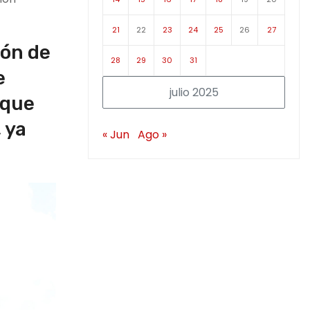
21
22
23
24
25
26
27
ión de
28
29
30
31
e
julio 2025
 que
 ya
« Jun
Ago »