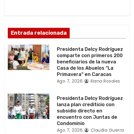
n
d
Entrada relacionada
e
e
Presidenta Delcy Rodríguez
comparte con primeros 200
n
beneficiarios de la nueva
Casa de los Abuelos “La
t
Primavera” en Caracas
Ago 7, 2026
Iliana Rosales
r
a
Presidenta Delcy Rodríguez
lanza plan crediticio con
d
subsidio directo en
encuentro con Juntas de
a
Condominio
Ago 7, 2026
Claudia Guerra