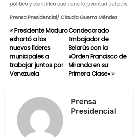
político y científico que tiene la juventud del país.
Prensa Presidencial/ Claudia Guerra Méndez
Presidente Maduro
Condecorado
N
exhortó a los
Embajador de
a
nuevos líderes
Belarús con la
municipales a
«Orden Francisco de
v
trabajar juntos por
Miranda en su
e
Venezuela
Primera Clase»
g
a
Prensa
c
Presidencial
i
ó