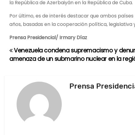
la República de Azerbaiyán en la República de Cuba.
Por último, es de interés destacar que ambos paíse
años, basadas en la cooperación política, legislativa y
Prensa Presidencial/ Irmary Díaz
Venezuela condena supremacismo y denu
N
amenaza de un submarino nuclear en la regi
a
v
Prensa Presidenci
e
g
a
c