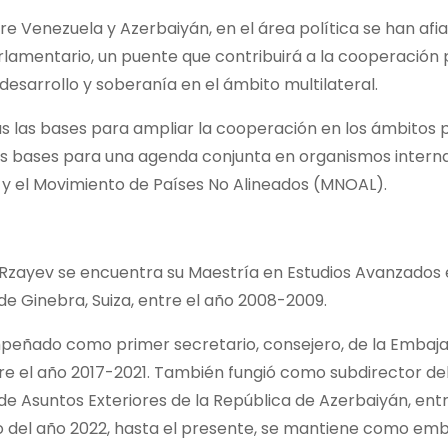
re Venezuela y Azerbaiyán, en el área política se han afi
lamentario, un puente que contribuirá a la cooperación p
esarrollo y soberanía en el ámbito multilateral.
s las bases para ampliar la cooperación en los ámbitos po
las bases para una agenda conjunta en organismos intern
y el Movimiento de Países No Alineados (MNOAL).
n Rzayev se encuentra su Maestría en Estudios Avanzados
de Ginebra, Suiza, entre el año 2008-2009.
mpeñado como primer secretario, consejero, de la Embaja
tre el año 2017-2021. También fungió como subdirector de
e Asuntos Exteriores de la República de Azerbaiyán, entr
 del año 2022, hasta el presente, se mantiene como em