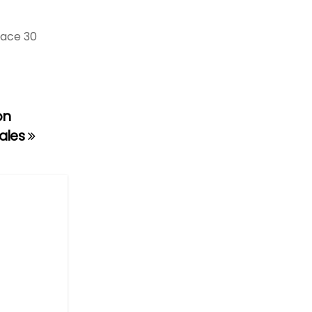
hace 30
on
iales