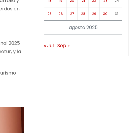
rrollo y
18
19
20
21
22
23
24
uerdos en
25
26
27
28
29
30
31
agosto 2025
onal 2025
« Jul
Sep »
etur, y la
turismo