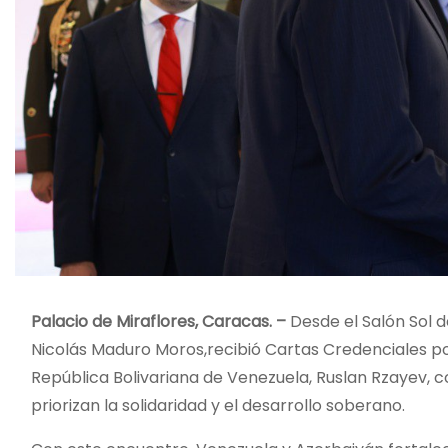
Palacio de Miraflores, Caracas. –
Desde el Salón Sol d
Nicolás Maduro Moros,recibió Cartas Credenciales po
República Bolivariana de Venezuela, Ruslan Rzayev, c
priorizan la solidaridad y el desarrollo soberano.