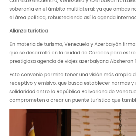
Con este encuentro, Venezuela y Azerbaiyán fortalece
soberanía en el ámbito multilateral; ya que ambas n
el área política, robusteciendo así la agenda internac
Alianza turística
En materia de turismo, Venezuela y Azerbaiyán firma
que se desarrolló en la ciudad de Caracas para estrec
prestigiosa agencia de viajes azerbaiyana Absheron T
Este convenio permite tener una visión más amplia d
receptivo y emisivo, que busca establecer normas y
solidaridad entre la República Bolivariana de Venezu
comprometen a crear un puente turístico que también 