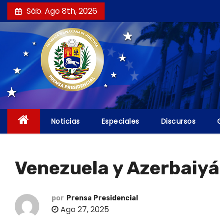
S
Sáb. Ago 8th, 2026
a
l
t
a
r
a
l
c
Noticias
Especiales
Discursos
o
n
t
Venezuela y Azerbaiyá
e
n
i
por
Prensa Presidencial
Ago 27, 2025
d