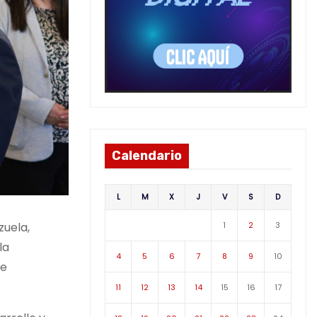
Calendario
L
M
X
J
V
S
D
zuela,
1
2
3
la
4
5
6
7
8
9
10
ue
11
12
13
14
15
16
17