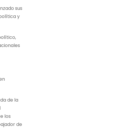
anzado sus
olítica y
lítico,
acionales
 en
da de la
l
e los
bajador de