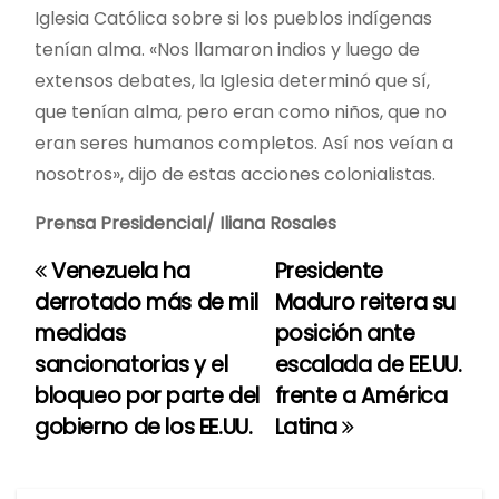
Iglesia Católica sobre si los pueblos indígenas
tenían alma. «Nos llamaron indios y luego de
extensos debates, la Iglesia determinó que sí,
que tenían alma, pero eran como niños, que no
eran seres humanos completos. Así nos veían a
nosotros», dijo de estas acciones colonialistas.
Prensa Presidencial/ Iliana Rosales
Venezuela ha
Presidente
N
derrotado más de mil
Maduro reitera su
a
medidas
posición ante
sancionatorias y el
escalada de EE.UU.
v
bloqueo por parte del
frente a América
e
gobierno de los EE.UU.
Latina
g