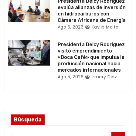
Presidenta Delcy Rodríguez
a
evalúa alianzas de inversión
en hidrocarburos con
d
Cámara Africana de Energía
Ago 5, 2026
Kaylib Maita
a
s
Presidenta Delcy Rodríguez
visitó emprendimiento
«Boca Café» que impulsa la
producción nacional hacia
mercados internacionales
Ago 5, 2026
Irmary Diaz
Búsqueda
S