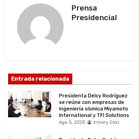
a
Prensa
c
Presidencial
i
ó
n
d
Entrada relacionada
e
e
Presidenta Delcy Rodríguez
se reúne con empresas de
n
ingeniería sísmica Miyamoto
International y TFI Solutions
t
Ago 5, 2026
Irmary Diaz
r