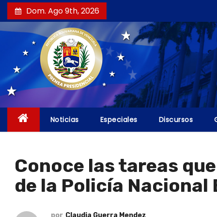
S
Dom. Ago 9th, 2026
a
l
t
a
r
a
l
c
Noticias
Especiales
Discursos
o
n
t
Conoce las tareas que
e
de la Policía Nacional
n
i
d
por
Claudia Guerra Mendez