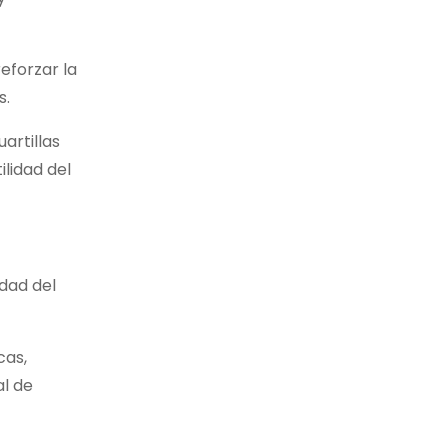
eforzar la
s.
artillas
ilidad del
idad del
cas,
al de