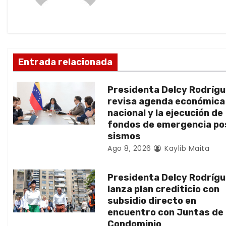
c
i
ó
Entrada relacionada
n
Presidenta Delcy Rodríg
d
revisa agenda económica
nacional y la ejecución de
e
fondos de emergencia po
sismos
e
Ago 8, 2026
Kaylib Maita
n
Presidenta Delcy Rodríg
t
lanza plan crediticio con
subsidio directo en
r
encuentro con Juntas de
Condominio