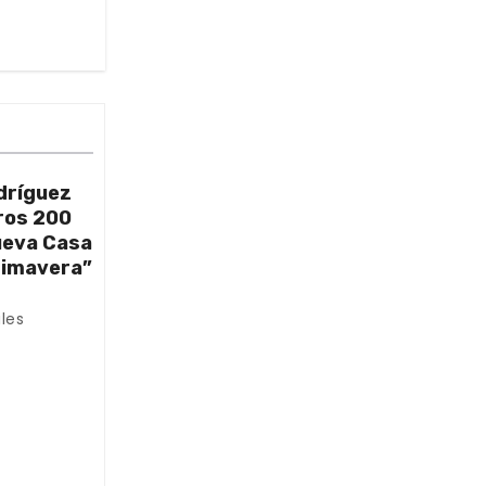
dríguez
ros 200
nueva Casa
rimavera”
les