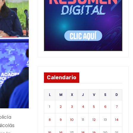
Calendario
L
M
X
J
V
S
D
1
2
3
4
5
6
7
licía
8
9
10
11
12
13
14
Nicolás
15
16
17
18
19
20
21