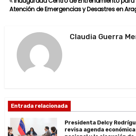
Inaugurada Centro de Entrenamiento para 
N
Atención de Emergencias y Desastres en Ar
a
v
Claudia Guerra M
e
g
a
c
i
ó
Entrada relacionada
n
Presidenta Delcy Rodríg
d
revisa agenda económica