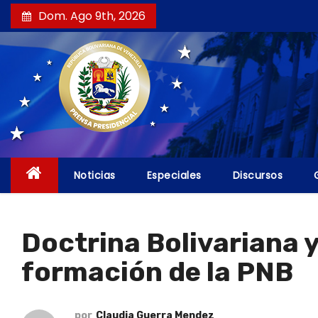
S
Dom. Ago 9th, 2026
a
l
t
a
r
a
l
c
Noticias
Especiales
Discursos
o
n
t
Doctrina Bolivariana y
e
formación de la PNB
n
i
d
por
Claudia Guerra Mendez