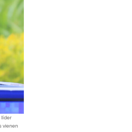
líder
s vienen