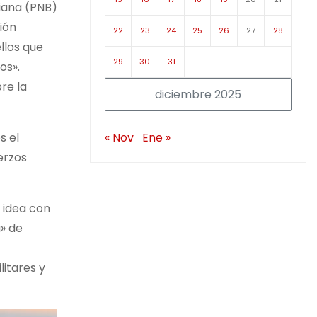
riana (PNB)
ión
22
23
24
25
26
27
28
llos que
29
30
31
os».
re la
diciembre 2025
« Nov
Ene »
s el
erzos
a idea con
» de
itares y