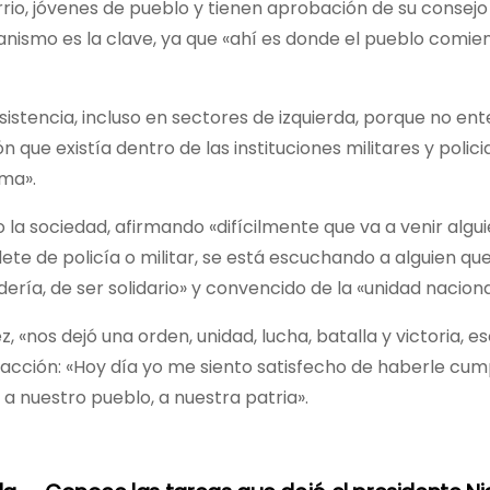
rio, jóvenes de pueblo y tienen aprobación de su consej
canismo es la clave, ya que «ahí es donde el pueblo comie
istencia, incluso en sectores de izquierda, porque no en
 que existía dentro de las instituciones militares y policia
ma».
la sociedad, afirmando «difícilmente que va a venir algui
ete de policía o militar, se está escuchando a alguien qu
ería, de ser solidario» y convencido de la «unidad naciona
nos dejó una orden, unidad, lucha, batalla y victoria, es
facción: «Hoy día yo me siento satisfecho de haberle cump
nuestro pueblo, a nuestra patria».