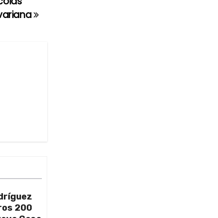
colás
ivariana
dríguez
ros 200