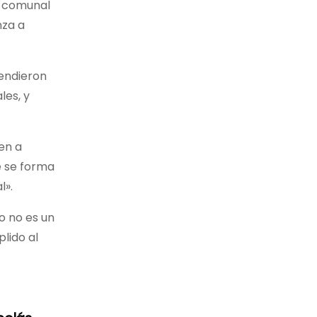
o comunal
nza a
tendieron
les, y
en a
e se forma
l».
o no es un
lido al