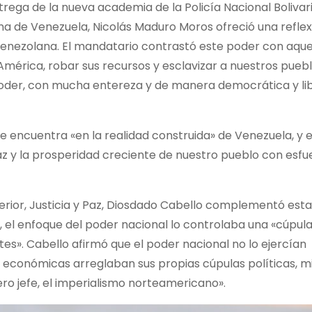
trega de la nueva academia de la Policía Nacional Boliva
iana de Venezuela, Nicolás Maduro Moros ofreció una reflex
Venezolana. El mandatario contrastó este poder con aque
mérica, robar sus recursos y esclavizar a nuestros puebl
oder, con mucha entereza y de manera democrática y lib
se encuentra «en la realidad construida» de Venezuela, y e
az y la prosperidad creciente de nuestro pueblo con esfu
nterior, Justicia y Paz, Diosdado Cabello complementó est
 el enfoque del poder nacional lo controlaba una «cúpula
s». Cabello afirmó que el poder nacional no lo ejercían
económicas arreglaban sus propias cúpulas políticas, mil
ero jefe, el imperialismo norteamericano».