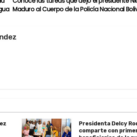
la
Conoce las tareas que dejó el presidente Ni
agua
Maduro al Cuerpo de la Policía Nacional Bol
endez
uez
Presidenta Delcy Ro
comparte con prime