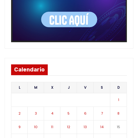
Calendario
L
M
X
J
V
S
D
1
2
3
4
5
6
7
8
9
10
11
12
13
14
15