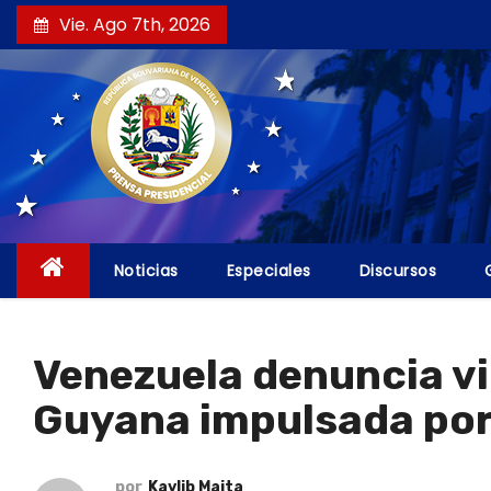
S
Vie. Ago 7th, 2026
a
l
t
a
r
a
l
c
Noticias
Especiales
Discursos
o
n
t
Venezuela denuncia vi
e
Guyana impulsada por 
n
i
d
por
Kaylib Maita