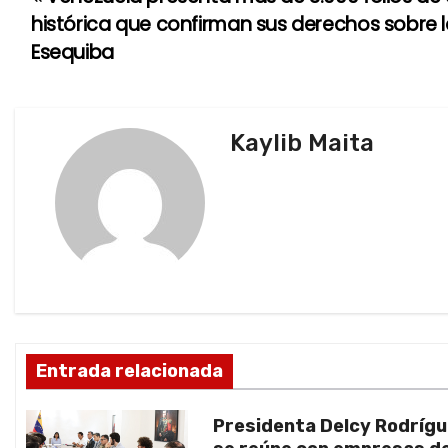
N
histórica que confirman sus derechos sobre
a
Esequiba
v
e
Kaylib Maita
g
a
c
i
ó
Entrada relacionada
n
d
Presidenta Delcy Rodríg