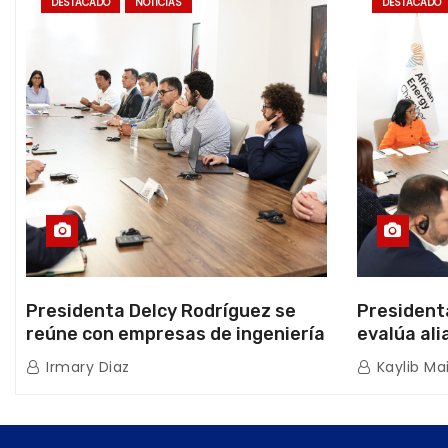
DESTACADO
NOTICIAS
DESTACADO
Presidenta Delcy Rodríguez se
President
reúne con empresas de ingeniería
evalúa ali
sísmica Miyamoto International y
hidrocarb
Irmary Diaz
Kaylib Ma
TFI Solutions
Africana 