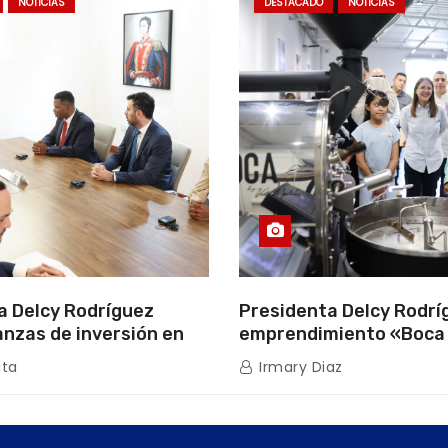
NOTICIAS
DESTACADO
NOTICIAS
a Delcy Rodríguez
Presidenta Delcy Rodríg
anzas de inversión en
emprendimiento «Boca
uros con Cámara
que impulsa la producc
ita
Irmary Diaz
de Energía
nacional hacia mercad
internacionales