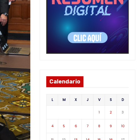
Calendario
L
M
X
J
V
S
D
1
2
3
4
5
6
7
8
9
10
11
12
13
14
15
16
17