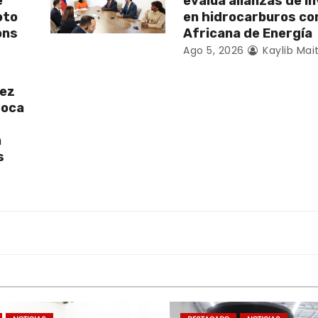
e
evalúa alianzas de i
oto
en hidrocarburos c
ons
Africana de Energía
Ago 5, 2026
Kaylib Mai
uez
Boca
a
s