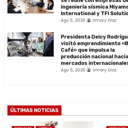
se reúne con empresas d
e
ingeniería sísmica Miyam
International y TFI Soluti
e
Ago 5, 2026
Irmary Diaz
n
Presidenta Delcy Rodríg
t
visitó emprendimiento «
Café» que impulsa la
r
producción nacional haci
a
mercados internacionale
Ago 5, 2026
Irmary Diaz
d
a
s
ÚLTIMAS NOTICIAS