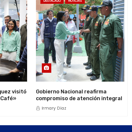
DESTACADO
NOTICIAS
uez visitó
Gobierno Nacional reafirma
 Café»
compromiso de atención integral
ión
a la población venezolana tras
Irmary Diaz
os
doblete sísmico