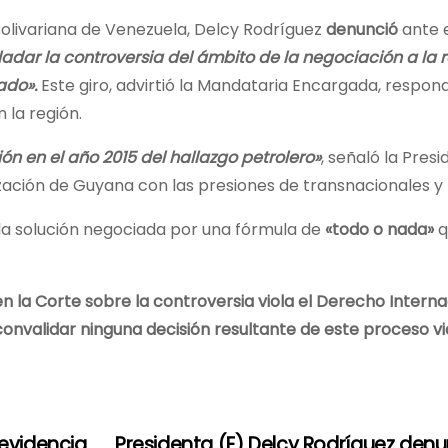
olivariana de Venezuela, Delcy Rodríguez
denunció
ante 
ladar la controversia del ámbito de la negociación a la 
ado».
Este giro, advirtió la Mandataria Encargada, respond
 la región.
ón en el año 2015 del hallazgo petrolero»
, señaló la Pres
lización de Guyana con las presiones de transnacionales y 
la solución negociada por una fórmula de
«todo o nada»
q
n la Corte sobre la controversia viola el Derecho Internac
onvalidar ninguna decisión resultante de este proceso vi
evidencia
Presidenta (E) Delcy Rodríguez denu