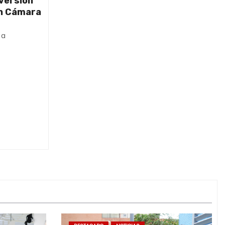
nversión
on Cámara
ta