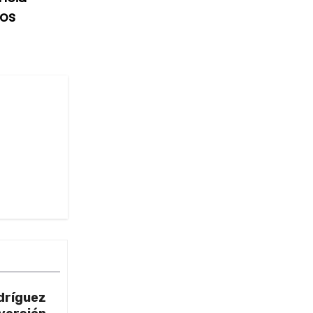
los
dríguez