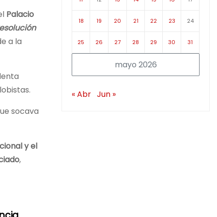
el
Palacio
18
19
20
21
22
23
24
resolución
e a la
25
26
27
28
29
30
31
mayo 2026
identa
lobistas.
« Abr
Jun »
ue socava
ional y el
ciado
,
ncia