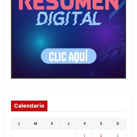
Calendario
L
M
X
J
V
S
D
1
2
3