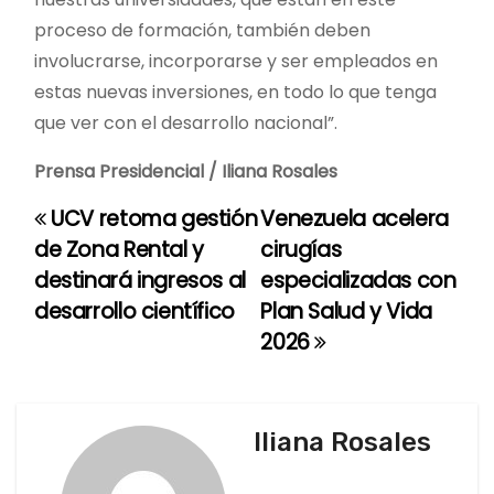
proceso de formación, también deben
involucrarse, incorporarse y ser empleados en
estas nuevas inversiones, en todo lo que tenga
que ver con el desarrollo nacional”.
Prensa Presidencial / Iliana Rosales
UCV retoma gestión
Venezuela acelera
N
de Zona Rental y
cirugías
a
destinará ingresos al
especializadas con
desarrollo científico
Plan Salud y Vida
v
2026
e
g
Iliana Rosales
a