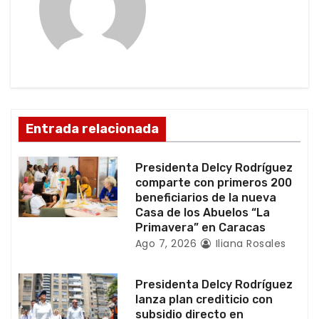
c
i
ó
n
d
Entrada relacionada
e
Presidenta Delcy Rodríguez
e
comparte con primeros 200
beneficiarios de la nueva
n
Casa de los Abuelos “La
Primavera” en Caracas
t
Ago 7, 2026
Iliana Rosales
r
Presidenta Delcy Rodríguez
a
lanza plan crediticio con
subsidio directo en