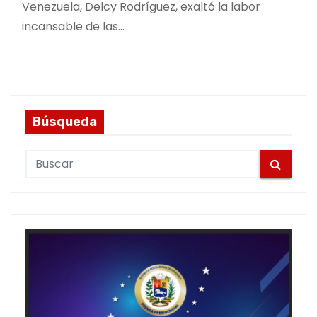
Venezuela, Delcy Rodríguez, exaltó la labor
incansable de las…
Búsqueda
S
e
a
r
c
h