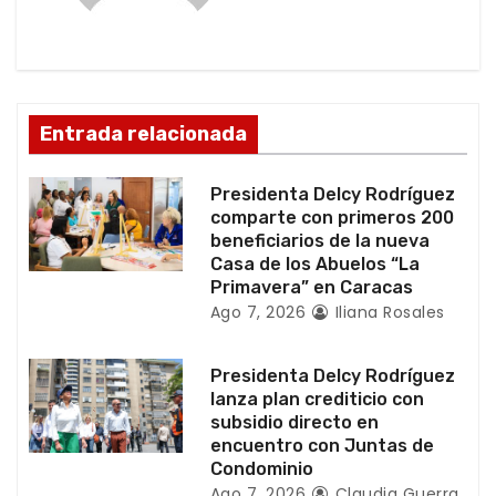
n
d
e
Entrada relacionada
e
Presidenta Delcy Rodríguez
n
comparte con primeros 200
beneficiarios de la nueva
t
Casa de los Abuelos “La
Primavera” en Caracas
r
Ago 7, 2026
Iliana Rosales
a
Presidenta Delcy Rodríguez
d
lanza plan crediticio con
subsidio directo en
a
encuentro con Juntas de
Condominio
s
Ago 7, 2026
Claudia Guerra