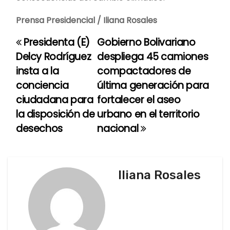
Prensa Presidencial / Iliana Rosales
Presidenta (E)
Gobierno Bolivariano
N
Delcy Rodríguez
despliega 45 camiones
a
insta a la
compactadores de
conciencia
última generación para
v
ciudadana para
fortalecer el aseo
e
la disposición de
urbano en el territorio
desechos
nacional
g
a
c
Iliana Rosales
i
ó