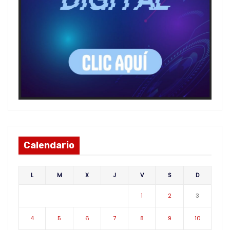
Calendario
L
M
X
J
V
S
D
1
2
3
4
5
6
7
8
9
10