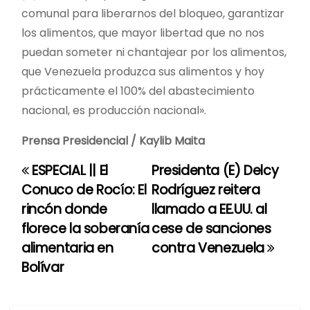
comunal para liberarnos del bloqueo, garantizar
los alimentos, que mayor libertad que no nos
puedan someter ni chantajear por los alimentos,
que Venezuela produzca sus alimentos y hoy
prácticamente el 100% del abastecimiento
nacional, es producción nacional».
Prensa Presidencial / Kaylib Maita
ESPECIAL || El
Presidenta (E) Delcy
N
Conuco de Rocío: El
Rodríguez reitera
a
rincón donde
llamado a EE.UU. al
florece la soberanía
cese de sanciones
v
alimentaria en
contra Venezuela
e
Bolívar
g