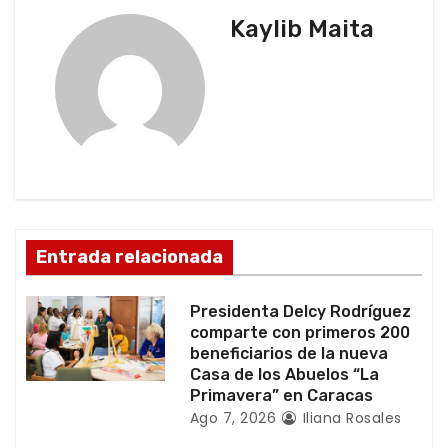
a
Kaylib Maita
c
i
ó
n
d
Entrada relacionada
e
e
Presidenta Delcy Rodríguez
comparte con primeros 200
n
beneficiarios de la nueva
Casa de los Abuelos “La
t
Primavera” en Caracas
Ago 7, 2026
Iliana Rosales
r