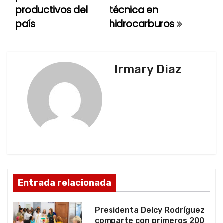
e
productivos del
técnica en
país
hidrocarburos
g
a
c
Irmary Diaz
i
ó
n
d
e
Entrada relacionada
e
Presidenta Delcy Rodríguez
n
comparte con primeros 200