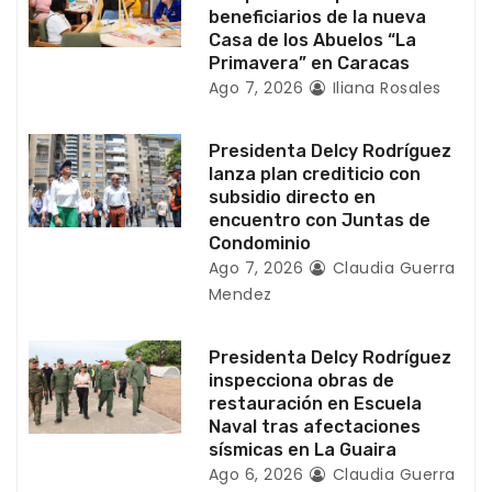
beneficiarios de la nueva
t
Casa de los Abuelos “La
Primavera” en Caracas
r
Ago 7, 2026
Iliana Rosales
a
Presidenta Delcy Rodríguez
d
lanza plan crediticio con
subsidio directo en
a
encuentro con Juntas de
Condominio
s
Ago 7, 2026
Claudia Guerra
Mendez
Presidenta Delcy Rodríguez
inspecciona obras de
restauración en Escuela
Naval tras afectaciones
sísmicas en La Guaira
Ago 6, 2026
Claudia Guerra