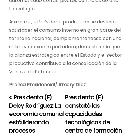
automatizado con 25 pivotes centrales de alta
tecnología.
Asimismo, el 90% de su producción se destina a
satisfacer el consumo interno en gran parte del
territorio nacional, complementándose con una
sólida vocación exportadora; demostrando que
la alianza estratégica entre el Estado y el sector
productivo contribuye a la consolidación de la
Venezuela Potencia.
Prensa Presidencial/ Irmary Díaz
Presidenta (E)
Presidenta (E)
N
Delcy Rodríguez: La
constató las
a
economía comunal
capacidades
está liderando
tecnológicas de
v
procesos
centro de formación