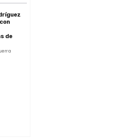
dríguez
 con
as de
uerra