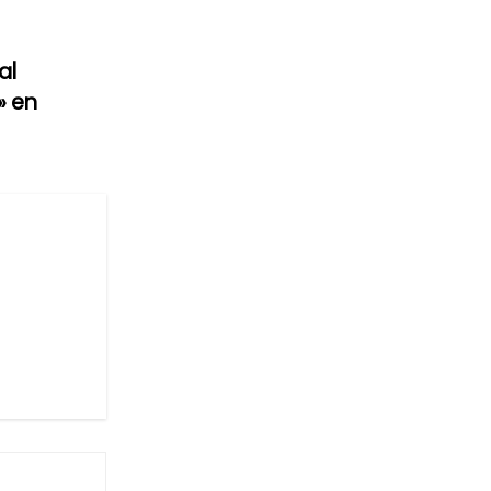
al
» en