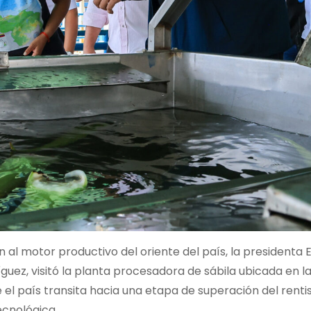
n al motor productivo del oriente del país, la presidenta
guez, visitó la planta procesadora de sábila ubicada en la
e el país transita hacia una etapa de superación del renti
ecnológica.