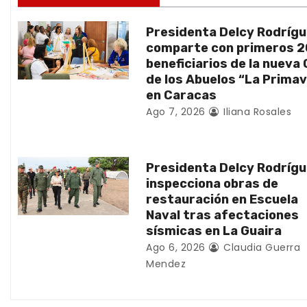
n
d
Presidenta Delcy Rodríg
comparte con primeros 
e
beneficiarios de la nueva
de los Abuelos “La Prima
e
en Caracas
n
Ago 7, 2026
Iliana Rosales
t
Presidenta Delcy Rodríg
r
inspecciona obras de
a
restauración en Escuela
Naval tras afectaciones
d
sísmicas en La Guaira
Ago 6, 2026
Claudia Guerra
a
Mendez
s