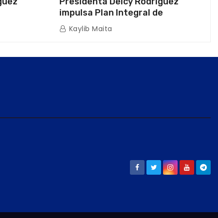
guez
Presidenta Delcy Rodríguez
impulsa Plan Integral de
a Naval
Reactivación Económica en La
Kaylib Maita
icas en La
Guaira