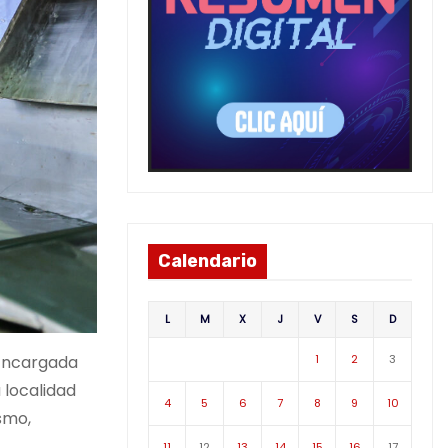
Calendario
L
M
X
J
V
S
D
 Encargada
1
2
3
 localidad
4
5
6
7
8
9
10
smo,
11
12
13
14
15
16
17