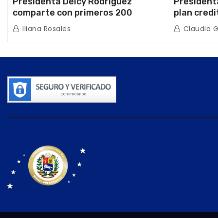
Presidenta Delcy Rodríguez
President
comparte con primeros 200
plan credi
beneficiarios de la nueva Casa de
directo e
Iliana Rosales
Claudia 
los Abuelos “La Primavera” en
de Condom
Caracas