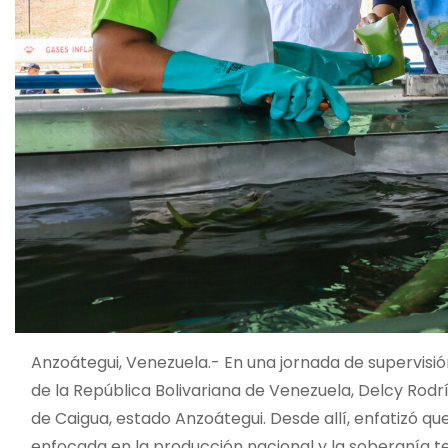
Anzoátegui, Venezuela.- En una jornada de supervisió
de la República Bolivariana de Venezuela, Delcy Rodrí
de Caigua, estado Anzoátegui. Desde allí, enfatizó qu
enfocada en la producción nacional y la soberanía t