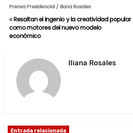
Prensa Presidencial / Iliana Rosales
Resaltan el ingenio y la creatividad popular
N
como motores del nuevo modelo
a
económico
v
e
Iliana Rosales
g
a
c
i
ó
Entrada relacionada