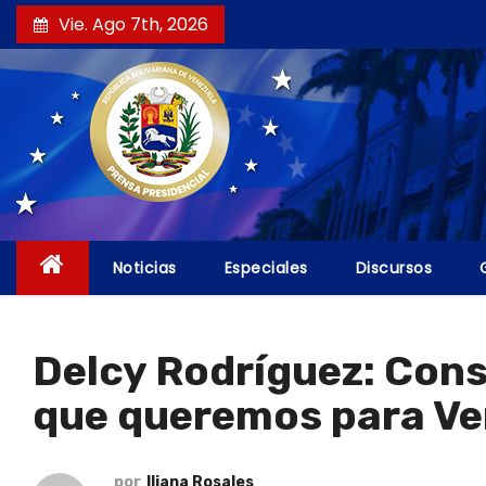
S
Vie. Ago 7th, 2026
a
l
t
a
r
a
l
c
Noticias
Especiales
Discursos
o
n
t
Delcy Rodríguez: Cons
e
que queremos para Ve
n
i
d
por
Iliana Rosales