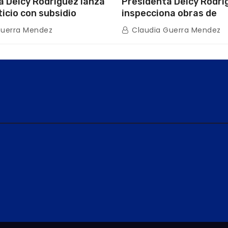
a Delcy Rodríguez lanza
Presidenta Delcy Rodrí
ticio con subsidio
inspecciona obras de
n encuentro con Juntas
restauración en Escuel
Guerra Mendez
Claudia Guerra Mendez
inio
tras afectaciones sísm
Guaira