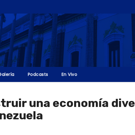
Galería
Podcasts
En Vivo
truir una economía dive
nezuela