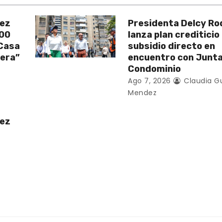
uez
Presidenta Delcy Ro
200
lanza plan crediticio
 Casa
subsidio directo en
vera”
encuentro con Junt
Condominio
Ago 7, 2026
Claudia G
Mendez
uez