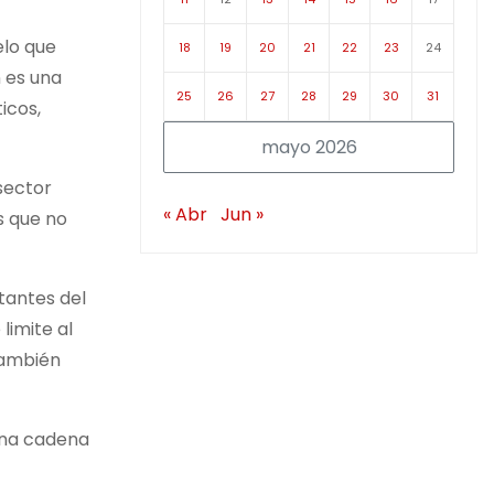
elo que
18
19
20
21
22
23
24
 es una
25
26
27
28
29
30
31
icos,
mayo 2026
sector
« Abr
Jun »
s que no
rtantes del
limite al
también
 una cadena