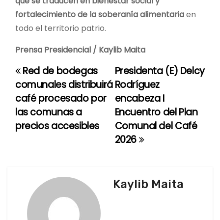
que se traducen en bienestar social y
fortalecimiento de la soberanía alimentaria
en
todo el territorio patrio.
Prensa Presidencial / Kaylib Maita
Red de bodegas
Presidenta (E) Delcy
N
comunales distribuirá
Rodríguez
a
café procesado por
encabeza I
las comunas a
Encuentro del Plan
v
precios accesibles
Comunal del Café
e
2026
g
a
Kaylib Maita
c
i