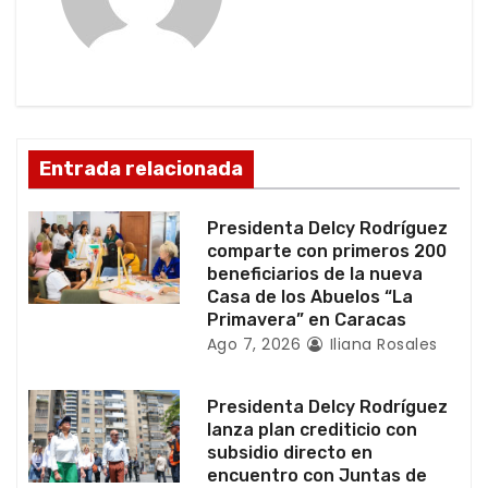
ó
n
d
Entrada relacionada
e
e
Presidenta Delcy Rodríguez
comparte con primeros 200
n
beneficiarios de la nueva
Casa de los Abuelos “La
t
Primavera” en Caracas
Ago 7, 2026
Iliana Rosales
r
a
Presidenta Delcy Rodríguez
lanza plan crediticio con
d
subsidio directo en
encuentro con Juntas de