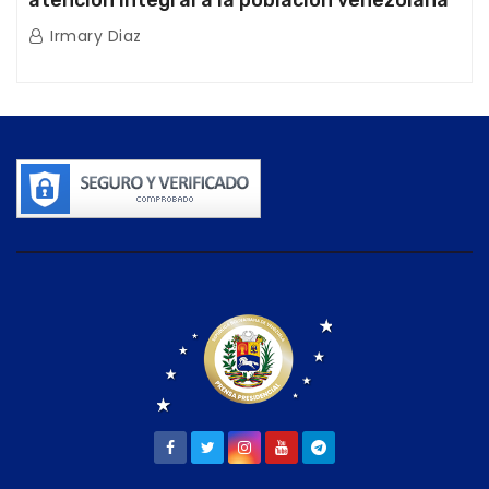
atención integral a la población venezolana
tras doblete sísmico
Irmary Diaz