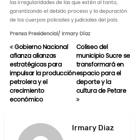
las irregularidades de las que estén al tanto,
garantizando el debido proceso y la depuración
de los cuerpos policiales y judiciales del país.
Prensa Presidencial/ Irmary Díaz
Gobierno Nacional
Coliseo del
N
afianza alianzas
municipio Sucre se
a
estratégicas para
transformará en
impulsar la producción
espacio para el
v
petrolera y el
deporte y la
e
crecimiento
cultura de Petare
económico
g
a
c
Irmary Diaz