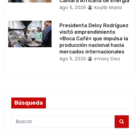
Cámara Africana de Energía
a
Ago 5, 2026
Kaylib Maita
s
Presidenta Delcy Rodríguez
visitó emprendimiento
«Boca Café» que impulsa la
producción nacional hacia
mercados internacionales
Ago 5, 2026
Irmary Diaz
Búsqueda
S
e
a