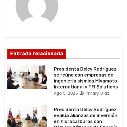
i
ó
n
d
e
Entrada relacionada
e
Presidenta Delcy Rodríguez
n
se reúne con empresas de
ingeniería sísmica Miyamoto
t
International y TFI Solutions
Ago 5, 2026
Irmary Diaz
r
a
Presidenta Delcy Rodríguez
evalúa alianzas de inversión
d
en hidrocarburos con