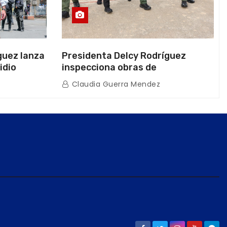
guez lanza
Presidenta Delcy Rodríguez
idio
inspecciona obras de
on Juntas
restauración en Escuela Naval
Claudia Guerra Mendez
tras afectaciones sísmicas en La
Guaira