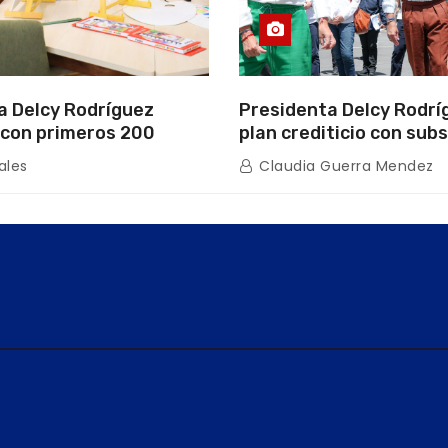
a Delcy Rodríguez
Presidenta Delcy Rodrí
con primeros 200
plan crediticio con subs
ios de la nueva Casa de
directo en encuentro c
ales
Claudia Guerra Mendez
s “La Primavera” en
de Condominio