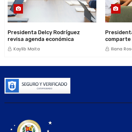
Presidenta Delcy Rodríguez
President
revisa agenda económica
comparte 
nacional y la ejecución de fondos
beneficiar
Kaylib Maita
Iliana Ros
de emergencia post-sismos
los Abuelo
Caracas