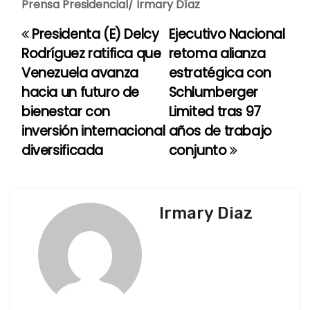
Prensa Presidencial/ Irmary Díaz
Presidenta (E) Delcy
Ejecutivo Nacional
N
Rodríguez ratifica que
retoma alianza
a
Venezuela avanza
estratégica con
hacia un futuro de
Schlumberger
v
bienestar con
Limited tras 97
e
inversión internacional
años de trabajo
diversificada
conjunto
g
a
c
Irmary Diaz
i
ó
n