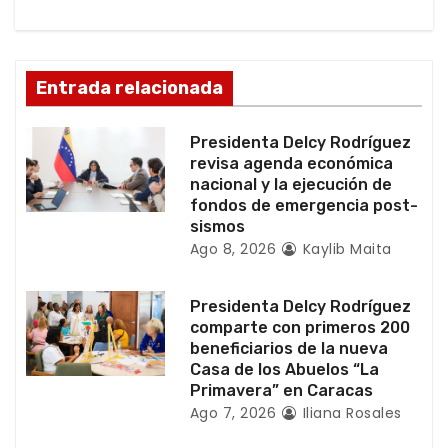
d
e
Entrada relacionada
e
Presidenta Delcy Rodríguez
n
revisa agenda económica
nacional y la ejecución de
t
fondos de emergencia post-
sismos
r
Ago 8, 2026
Kaylib Maita
a
Presidenta Delcy Rodríguez
d
comparte con primeros 200
beneficiarios de la nueva
a
Casa de los Abuelos “La
Primavera” en Caracas
s
Ago 7, 2026
Iliana Rosales