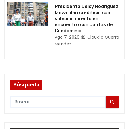
Presidenta Delcy Rodríguez
lanza plan crediticio con
subsidio directo en
encuentro con Juntas de
Condominio
Ago 7, 2026
Claudia Guerra
Mendez
Búsqueda
S
e
a
r