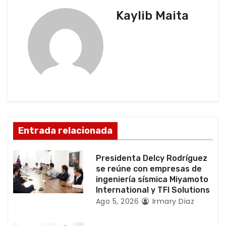
c
Kaylib Maita
i
ó
n
d
e
Entrada relacionada
e
Presidenta Delcy Rodríguez
n
se reúne con empresas de
ingeniería sísmica Miyamoto
t
International y TFI Solutions
Ago 5, 2026
Irmary Diaz
r