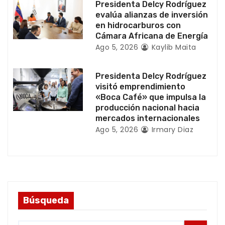
a
Presidenta Delcy Rodríguez
evalúa alianzas de inversión
d
en hidrocarburos con
Cámara Africana de Energía
a
Ago 5, 2026
Kaylib Maita
s
Presidenta Delcy Rodríguez
visitó emprendimiento
«Boca Café» que impulsa la
producción nacional hacia
mercados internacionales
Ago 5, 2026
Irmary Diaz
Búsqueda