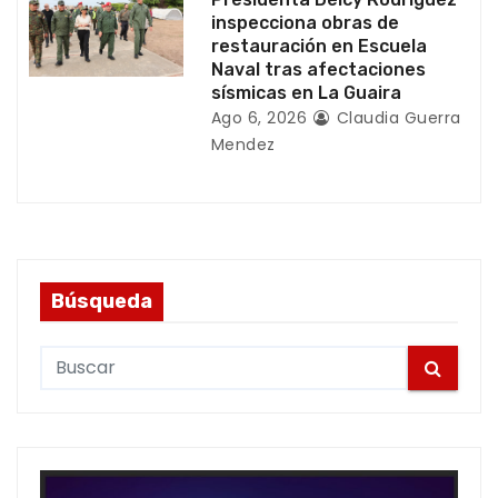
inspecciona obras de
restauración en Escuela
Naval tras afectaciones
sísmicas en La Guaira
Ago 6, 2026
Claudia Guerra
Mendez
Búsqueda
S
e
a
r
c