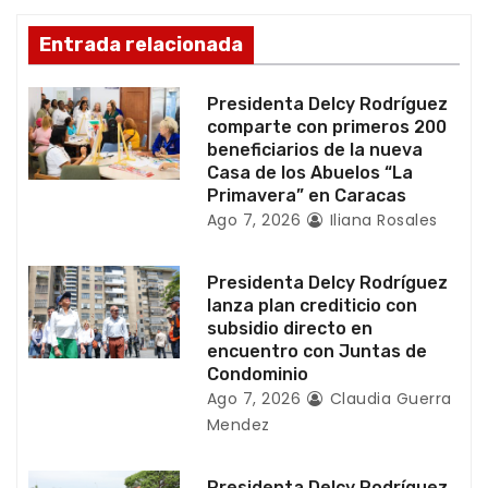
e
Entrada relacionada
n
Presidenta Delcy Rodríguez
t
comparte con primeros 200
beneficiarios de la nueva
r
Casa de los Abuelos “La
Primavera” en Caracas
a
Ago 7, 2026
Iliana Rosales
d
Presidenta Delcy Rodríguez
a
lanza plan crediticio con
subsidio directo en
s
encuentro con Juntas de
Condominio
Ago 7, 2026
Claudia Guerra
Mendez
Presidenta Delcy Rodríguez