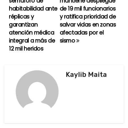
semáforo de
mantiene despliegue
a
habitabilidad ante
de 19 mil funcionarios
réplicas y
y ratifica prioridad de
v
garantizan
salvar vidas en zonas
e
atención médica
afectadas por el
integral a más de
sismo
g
12 mil heridos
a
c
Kaylib Maita
i
ó
n
d
e