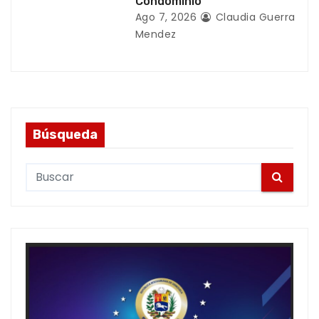
Condominio
Ago 7, 2026
Claudia Guerra
Mendez
Búsqueda
S
e
a
r
c
h