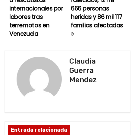
a rescatistas
fallecidos, 12 mil
internacionales por
666 personas
v
labores tras
heridas y 86 mil 117
e
terremotos en
familias afectadas
Venezuela
g
a
c
Claudia
Guerra
i
Mendez
ó
n
d
e
Entrada relacionada