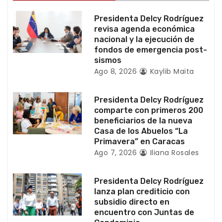
e
Presidenta Delcy Rodríguez
n
revisa agenda económica
nacional y la ejecución de
t
fondos de emergencia post-
sismos
r
Ago 8, 2026
Kaylib Maita
a
Presidenta Delcy Rodríguez
d
comparte con primeros 200
beneficiarios de la nueva
a
Casa de los Abuelos “La
Primavera” en Caracas
s
Ago 7, 2026
Iliana Rosales
Presidenta Delcy Rodríguez
lanza plan crediticio con
subsidio directo en
encuentro con Juntas de