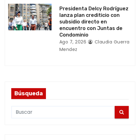
Presidenta Delcy Rodríguez
lanza plan crediticio con
subsidio directo en
encuentro con Juntas de
Condominio
Ago 7, 2026
Claudia Guerra
Mendez
Búsqueda
S
e
a
r