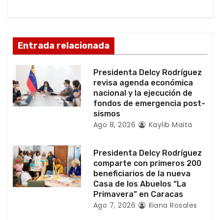
d
e
Entrada relacionada
e
Presidenta Delcy Rodríguez
n
revisa agenda económica
nacional y la ejecución de
t
fondos de emergencia post-
sismos
r
Ago 8, 2026
Kaylib Maita
a
Presidenta Delcy Rodríguez
d
comparte con primeros 200
beneficiarios de la nueva
a
Casa de los Abuelos “La
Primavera” en Caracas
s
Ago 7, 2026
Iliana Rosales