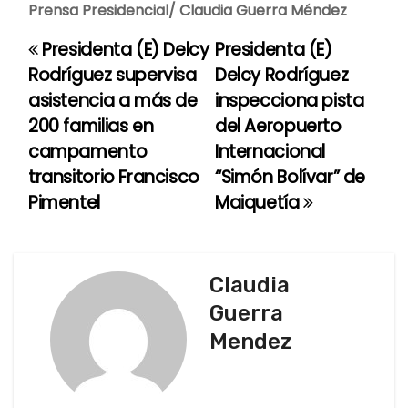
Prensa Presidencial/ Claudia Guerra Méndez
Presidenta (E) Delcy
Presidenta (E)
N
Rodríguez supervisa
Delcy Rodríguez
a
asistencia a más de
inspecciona pista
200 familias en
del Aeropuerto
v
campamento
Internacional
e
transitorio Francisco
“Simón Bolívar” de
Pimentel
Maiquetía
g
a
c
Claudia
Guerra
i
Mendez
ó
n