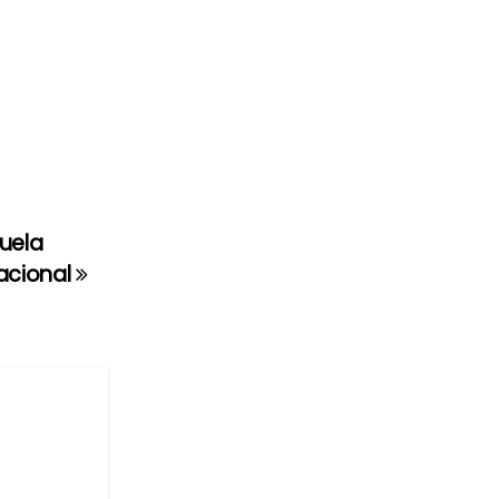
uela
acional