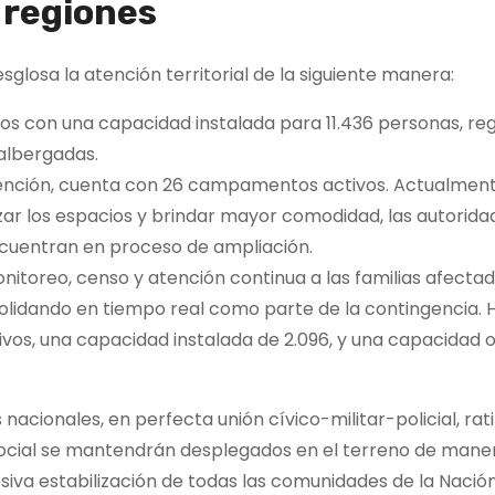
 regiones
esglosa la atención territorial de la siguiente manera:
s con una capacidad instalada para 11.436 personas, re
albergadas.
ención, cuenta con 26 campamentos activos. Actualment
izar los espacios y brindar mayor comodidad, las autorida
cuentran en proceso de ampliación.
itoreo, censo y atención continua a las familias afectad
olidando en tiempo real como parte de la contingencia. H
s, una capacidad instalada de 2.096, y una capacidad
nacionales, en perfecta unión cívico-militar-policial, rat
a social se mantendrán desplegados en el terreno de mane
iva estabilización de todas las comunidades de la Nación