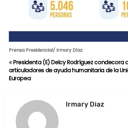
Prensa Presidencial/ Irmary Díaz
Presidenta (E) Delcy Rodríguez condecora a
N
articuladores de ayuda humanitaria de la Un
a
Europea
v
e
Irmary Diaz
g
a