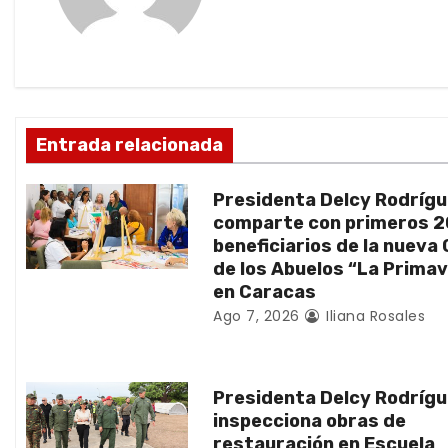
c
i
ó
Entrada relacionada
n
d
Presidenta Delcy Rodríg
comparte con primeros 
e
beneficiarios de la nueva
de los Abuelos “La Prima
e
en Caracas
n
Ago 7, 2026
Iliana Rosales
t
Presidenta Delcy Rodríg
r
inspecciona obras de
restauración en Escuela