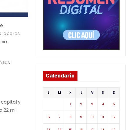
de
s labores
nio.
ilias
Calendario
L
M
X
J
V
S
D
capital y
1
2
3
4
5
a 22 mil
6
7
8
9
10
11
12
13
14
15
16
17
18
19