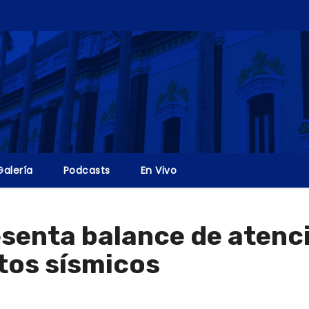
Galería
Podcasts
En Vivo
esenta balance de aten
ntos sísmicos