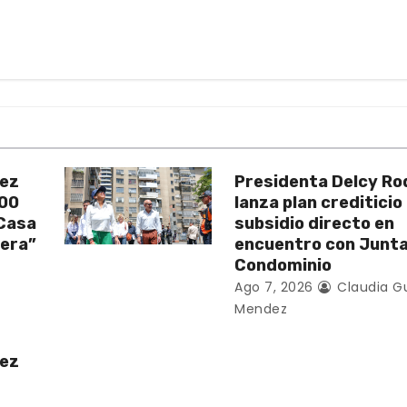
uez
Presidenta Delcy Ro
200
lanza plan crediticio
 Casa
subsidio directo en
vera”
encuentro con Junt
Condominio
Ago 7, 2026
Claudia G
Mendez
uez