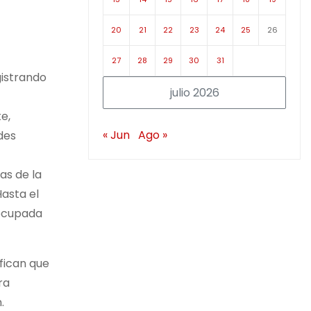
20
21
22
23
24
25
26
27
28
29
30
31
gistrando
julio 2026
e,
« Jun
Ago »
des
as de la
asta el
 ocupada
ifican que
ra
.