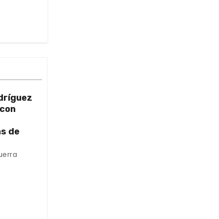
dríguez
 con
as de
uerra