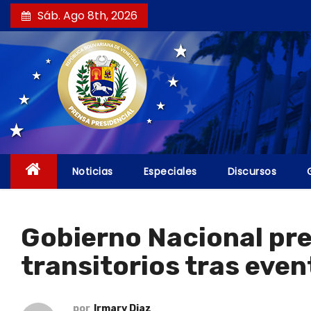
S
Sáb. Ago 8th, 2026
a
l
t
a
r
a
l
c
Noticias
Especiales
Discursos
o
n
t
Gobierno Nacional pr
e
transitorios tras eve
n
i
d
por
Irmary Diaz