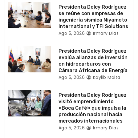
n
Presidenta Delcy Rodríguez
t
se reúne con empresas de
ingeniería sísmica Miyamoto
r
International y TFI Solutions
Ago 5, 2026
Irmary Diaz
a
d
Presidenta Delcy Rodríguez
evalúa alianzas de inversión
a
en hidrocarburos con
Cámara Africana de Energía
s
Ago 5, 2026
Kaylib Maita
Presidenta Delcy Rodríguez
visitó emprendimiento
«Boca Café» que impulsa la
producción nacional hacia
mercados internacionales
Ago 5, 2026
Irmary Diaz