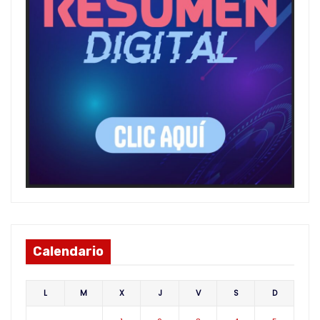
Calendario
L
M
X
J
V
S
D