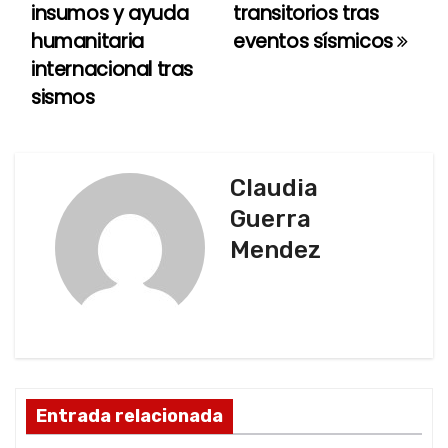
insumos y ayuda
transitorios tras
e
humanitaria
eventos sísmicos
internacional tras
g
sismos
a
c
Claudia
i
Guerra
ó
Mendez
n
d
e
e
Entrada relacionada