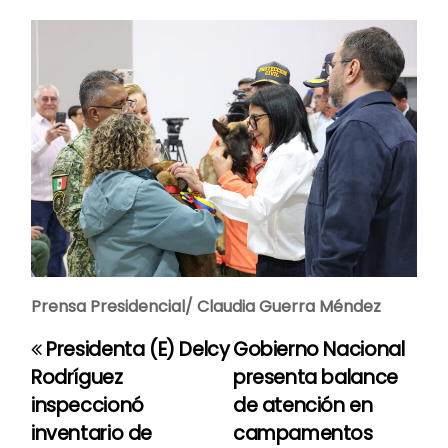
Prensa Presidencial/ Claudia Guerra Méndez
Presidenta (E) Delcy
Gobierno Nacional
N
Rodríguez
presenta balance
a
inspeccionó
de atención en
inventario de
campamentos
v