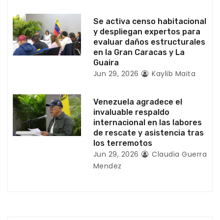
t
r
Se activa censo habitacional
y despliegan expertos para
a
evaluar daños estructurales
en la Gran Caracas y La
d
Guaira
Jun 29, 2026
Kaylib Maita
a
s
Venezuela agradece el
invaluable respaldo
internacional en las labores
de rescate y asistencia tras
los terremotos
Jun 29, 2026
Claudia Guerra
Mendez