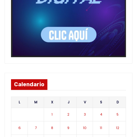
Calendario
L
M
X
J
V
S
D
1
2
3
4
5
6
7
8
9
10
11
12