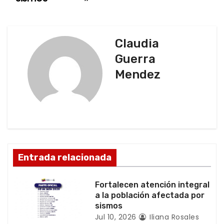
g
a
Claudia
c
Guerra
Mendez
i
ó
n
d
Entrada relacionada
e
e
Fortalecen atención integral
a la población afectada por
n
sismos
Jul 10, 2026
Iliana Rosales