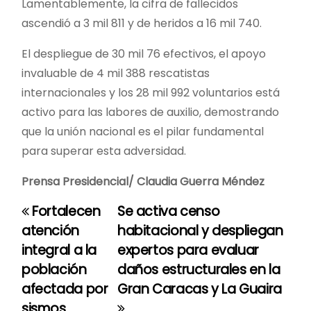
Lamentablemente, la cifra de fallecidos
ascendió a 3 mil 811 y de heridos a 16 mil 740.
El despliegue de 30 mil 76 efectivos, el apoyo
invaluable de 4 mil 388 rescatistas
internacionales y los 28 mil 992 voluntarios está
activo para las labores de auxilio, demostrando
que la unión nacional es el pilar fundamental
para superar esta adversidad.
Prensa Presidencial/ Claudia Guerra Méndez
Fortalecen
Se activa censo
N
atención
habitacional y despliegan
a
integral a la
expertos para evaluar
población
daños estructurales en la
v
afectada por
Gran Caracas y La Guaira
e
sismos