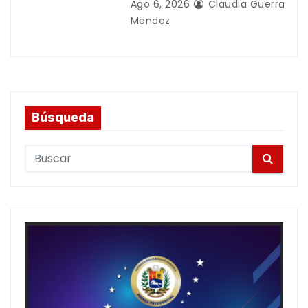
Ago 6, 2026
Claudia Guerra
Mendez
Búsqueda
S
e
a
r
c
h