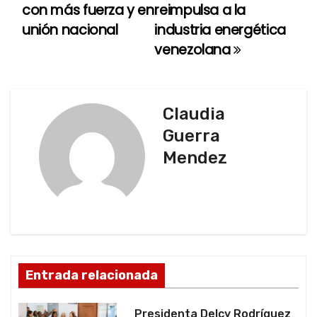
con más fuerza y en
reimpulsa a la
v
unión nacional
industria energética
e
venezolana
g
a
Claudia
c
Guerra
Mendez
i
ó
n
d
Entrada relacionada
e
e
Presidenta Delcy Rodríguez