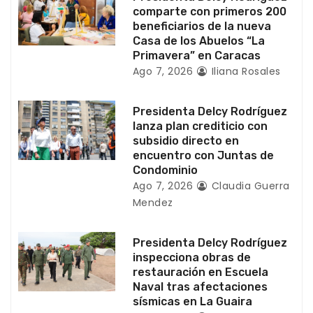
comparte con primeros 200
n
beneficiarios de la nueva
Casa de los Abuelos “La
t
Primavera” en Caracas
Ago 7, 2026
Iliana Rosales
r
a
Presidenta Delcy Rodríguez
lanza plan crediticio con
d
subsidio directo en
encuentro con Juntas de
a
Condominio
Ago 7, 2026
Claudia Guerra
s
Mendez
Presidenta Delcy Rodríguez
inspecciona obras de
restauración en Escuela
Naval tras afectaciones
sísmicas en La Guaira