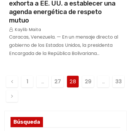
exhorta a EE. UU. a establecer una
agenda energética de respeto
mutuo
Kaylib Maita
Caracas, Venezuela. — En un mensaje directo al
gobierno de los Estados Unidos, la presidenta
Encargada de la República Bolivariana…
P
1
…
27
28
29
…
33
o
s
t
Búsqueda
s