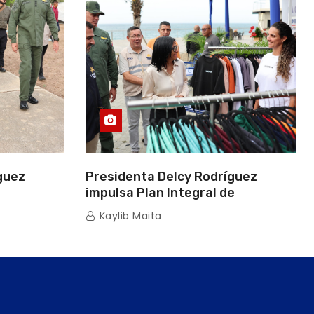
guez
Presidenta Delcy Rodríguez
impulsa Plan Integral de
a Naval
Reactivación Económica en La
Kaylib Maita
icas en La
Guaira