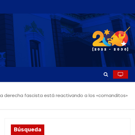
la derecha fascista está reactivando a los «comanditos»
Búsqueda