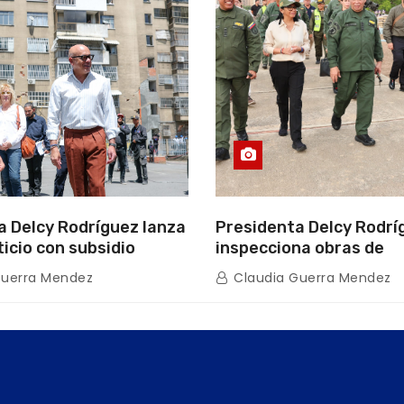
a Delcy Rodríguez lanza
Presidenta Delcy Rodrí
ticio con subsidio
inspecciona obras de
n encuentro con Juntas
restauración en Escuel
Guerra Mendez
Claudia Guerra Mendez
inio
tras afectaciones sísm
Guaira