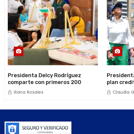
Presidenta Delcy Rodríguez
President
comparte con primeros 200
plan credi
beneficiarios de la nueva Casa de
directo e
Iliana Rosales
Claudia 
los Abuelos “La Primavera” en
de Condom
Caracas