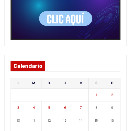
Calendario
L
M
X
J
V
S
D
1
2
3
4
5
6
7
8
9
10
11
12
13
14
15
16