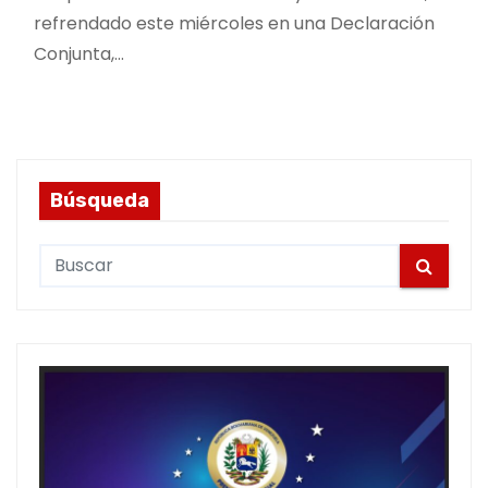
refrendado este miércoles en una Declaración
Conjunta,…
Búsqueda
S
e
a
r
c
h