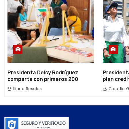
Presidenta Delcy Rodríguez
President
comparte con primeros 200
plan credi
beneficiarios de la nueva Casa de
directo e
Iliana Rosales
Claudia 
los Abuelos “La Primavera” en
de Condom
Caracas