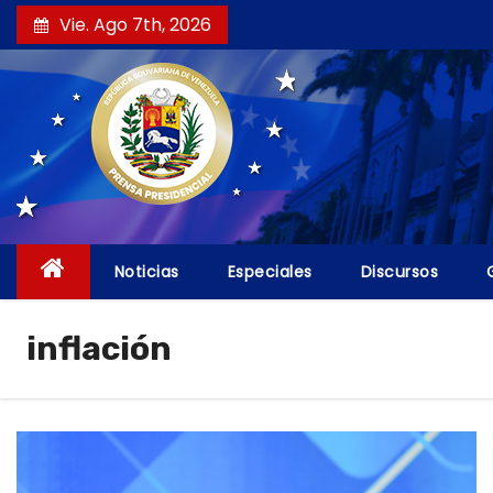
S
Vie. Ago 7th, 2026
a
l
t
a
r
a
l
c
Noticias
Especiales
Discursos
o
n
inflación
t
e
n
i
d