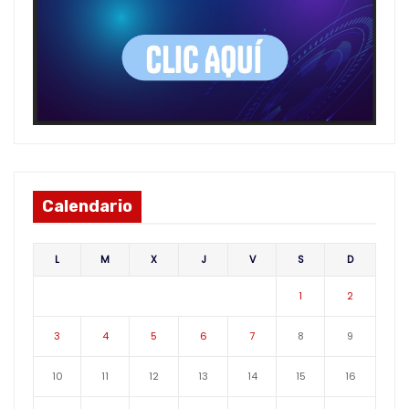
Calendario
L
M
X
J
V
S
D
1
2
3
4
5
6
7
8
9
10
11
12
13
14
15
16