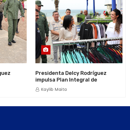
guez
Presidenta Delcy Rodríguez
impulsa Plan Integral de
a Naval
Reactivación Económica en La
Kaylib Maita
icas en La
Guaira