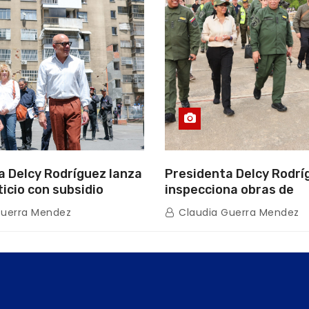
a Delcy Rodríguez lanza
Presidenta Delcy Rodrí
ticio con subsidio
inspecciona obras de
n encuentro con Juntas
restauración en Escuel
Guerra Mendez
Claudia Guerra Mendez
inio
tras afectaciones sísm
Guaira