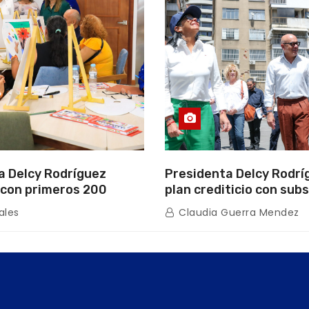
a Delcy Rodríguez
Presidenta Delcy Rodrí
con primeros 200
plan crediticio con subs
ios de la nueva Casa de
directo en encuentro c
ales
Claudia Guerra Mendez
s “La Primavera” en
de Condominio