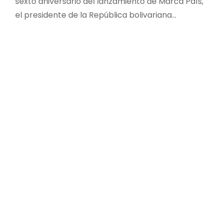
sexto aniversario del lanzamiento de Marca País,
el presidente de la República bolivariana…