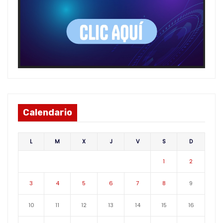
Calendario
L
M
X
J
V
S
D
1
2
3
4
5
6
7
8
9
10
11
12
13
14
15
16