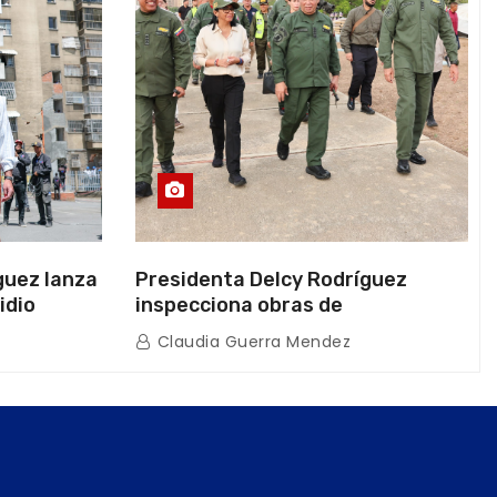
guez lanza
Presidenta Delcy Rodríguez
idio
inspecciona obras de
on Juntas
restauración en Escuela Naval
Claudia Guerra Mendez
tras afectaciones sísmicas en La
Guaira