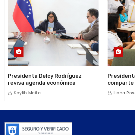
Presidenta Delcy Rodríguez
President
revisa agenda económica
comparte 
nacional y la ejecución de fondos
beneficiar
Kaylib Maita
Iliana Ros
de emergencia post-sismos
los Abuelo
Caracas