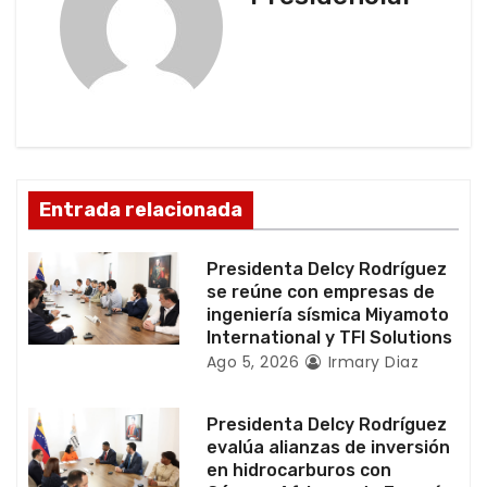
c
i
ó
n
d
Entrada relacionada
e
Presidenta Delcy Rodríguez
e
se reúne con empresas de
ingeniería sísmica Miyamoto
n
International y TFI Solutions
Ago 5, 2026
Irmary Diaz
t
r
Presidenta Delcy Rodríguez
evalúa alianzas de inversión
a
en hidrocarburos con