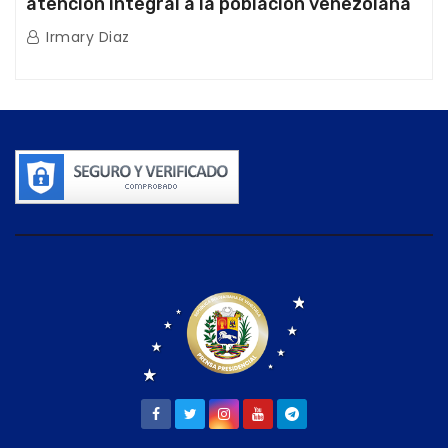
atención integral a la población venezolana
tras doblete sísmico
Irmary Diaz