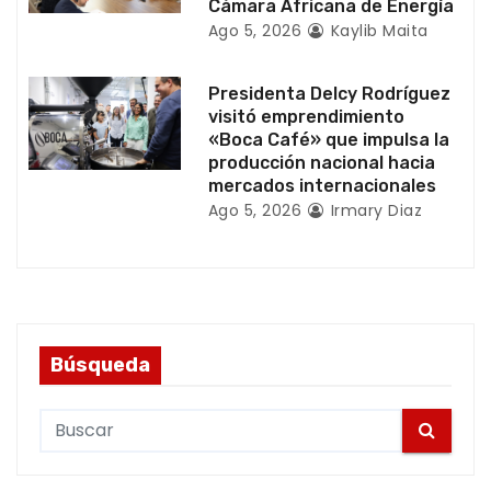
Cámara Africana de Energía
d
Ago 5, 2026
Kaylib Maita
a
Presidenta Delcy Rodríguez
visitó emprendimiento
s
«Boca Café» que impulsa la
producción nacional hacia
mercados internacionales
Ago 5, 2026
Irmary Diaz
Búsqueda
S
e
a