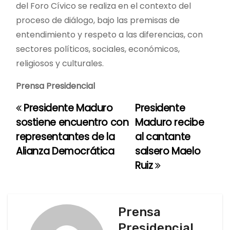
del Foro Cívico se realiza en el contexto del
proceso de diálogo, bajo las premisas de
entendimiento y respeto a las diferencias, con
sectores políticos, sociales, económicos,
religiosos y culturales.
Prensa Presidencial
Presidente Maduro
Presidente
N
sostiene encuentro con
Maduro recibe
a
representantes de la
al cantante
Alianza Democrática
salsero Maelo
v
Ruiz
e
g
Prensa
a
Presidencial